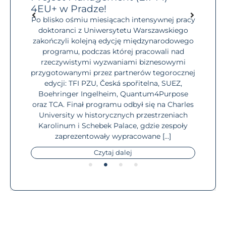
dostęp
4EU+ w Pradze!
Masz
ch
niego
Po blisko ośmiu miesiącach intensywnej pracy
czym
społe
doktoranci z Uniwersytetu Warszawskiego
iebie,
zakończyli kolejną edycję międzynarodowego
iMasz
o
programu, podczas której pracowali nad
 w
stu
rzeczywistymi wyzwaniami biznesowymi
wać.
dop
przygotowanymi przez partnerów tegorocznej
, jak
F
edycji: TFI PZU, Česká spořitelna, SUEZ,
info
Boehringer Ingelheim, Quantum4Purpose
mome
oraz TCA. Finał programu odbył się na Charles
University w historycznych przestrzeniach
Karolinum i Schebek Palace, gdzie zespoły
zaprezentowały wypracowane […]
Czytaj dalej