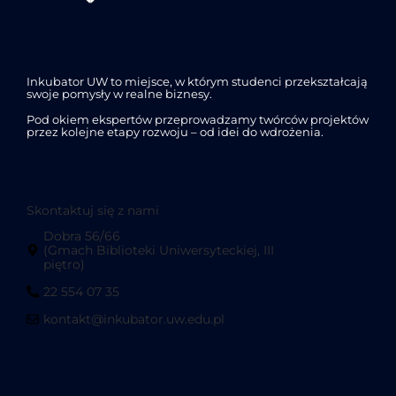
Inkubator UW to miejsce, w którym studenci przekształcają
swoje pomysły w realne biznesy.
Pod okiem ekspertów przeprowadzamy twórców projektów
przez kolejne etapy rozwoju – od idei do wdrożenia.
Skontaktuj się z nami
Dobra 56/66
(Gmach Biblioteki Uniwersyteckiej, III
piętro)
22 554 07 35
kontakt@inkubator.uw.edu.pl