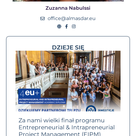
Zuzanna Nabulssi
office@almasdar.eu
DZIEJE SIĘ
RP
Za nami wielki finał programu
Prz
Entrepreneurial & Intrapreneurial
Brav
Project Management (EIPM)
10 l
świat