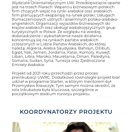
Wydziale Orientalistycznym UW. Przedsięwzięcie oparte
jest na trzech filarach: Wsparciu biznesowym polskich
firm chcących wejść na rynki arabskie oraz arabskich
firm planujących ekspansję na rynek polski; Usługach
tłumaczeniowych ustnych i pisemnych polsko-arabsko-
angielskich; Organizacji wyjazdów biznesowych do
krajów arabskich oraz obsługi arabskojęzycznych grup
turystycznych w Polsce. Ze względu na wiedzę,
doświadczenie i wykształcenie nasze działania
koncentrują się na rynkach państw arabskich
zrzeszonych w Lidzie Państw Arabskich, do której
należą: Algieria, Arabia Saudyjska, Bahrajn, Dżibuti,
Egipt, Irak, Jemen, Jordania, Katar, Komory, Kuwejt,
Liban, Libia, Maroko, Mauretania, Oman, Palestyna,
Somalia, Sudan, Syria, Tunezja oraz Zjednoczone
Emiraty Arabskie.
Projekt od 2021 roku przechodzi przez proces
preinkubacji UWRC. Dodatkowo równolegle projekt brał
udział w programie Starter, w którym mentorem był
Przemysław Krawczyk. Tym samym można określić, że
rola Inkubatora była kluczowa, szczególnie w
początkowym stadium rozwoju projektu.
KOORDYNATORZY PROJEKTU