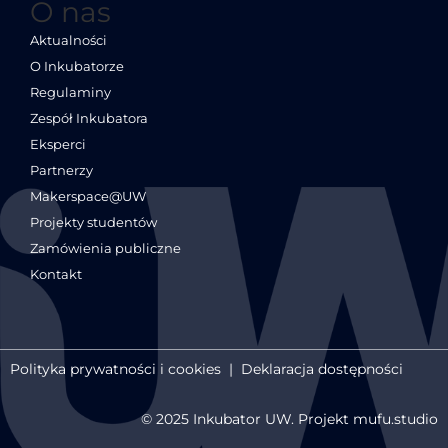
O nas
Aktualności
O Inkubatorze
Regulaminy
Zespół Inkubatora
Eksperci
Partnerzy
Makerspace@UW
Projekty studentów
Zamówienia publiczne
Kontakt
Polityka prywatności i cookies
|
Deklaracja dostępności
© 2025 Inkubator UW. Projekt mufu.studio