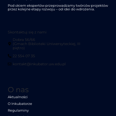
Pod okiem ekspertów przeprowadzamy twórców projektów
przez kolejne etapy rozwoju – od idei do wdrożenia.
Skontaktuj się z nami
Dobra 56/66
(Gmach Biblioteki Uniwersyteckiej, III
piętro)
22 554 07 35
kontakt@inkubator.uw.edu.pl
O nas
Aktualności
O Inkubatorze
Regulaminy