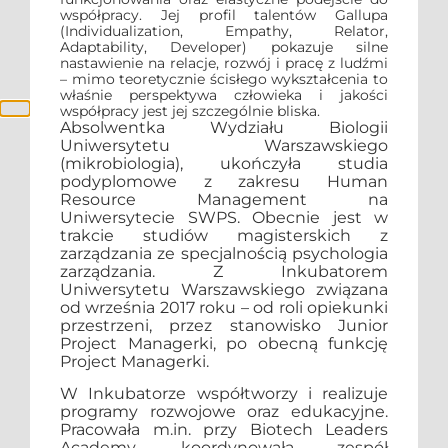
współpracy. Jej profil talentów Gallupa
(Individualization, Empathy, Relator,
Adaptability, Developer) pokazuje silne
nastawienie na relacje, rozwój i pracę z ludźmi
– mimo teoretycznie ścisłego wykształcenia to
właśnie perspektywa człowieka i jakości
współpracy jest jej szczególnie bliska.
Absolwentka Wydziału Biologii
Uniwersytetu Warszawskiego
(mikrobiologia), ukończyła studia
podyplomowe z zakresu Human
Resource Management na
Uniwersytecie SWPS. Obecnie jest w
trakcie studiów magisterskich z
zarządzania ze specjalnością psychologia
zarządzania. Z Inkubatorem
Uniwersytetu Warszawskiego związana
od września 2017 roku – od roli opiekunki
przestrzeni, przez stanowisko Junior
Project Managerki, po obecną funkcję
Project Managerki.
W Inkubatorze współtworzy i realizuje
programy rozwojowe oraz edukacyjne.
Pracowała m.in. przy Biotech Leaders
Academy, koordynowała zespół