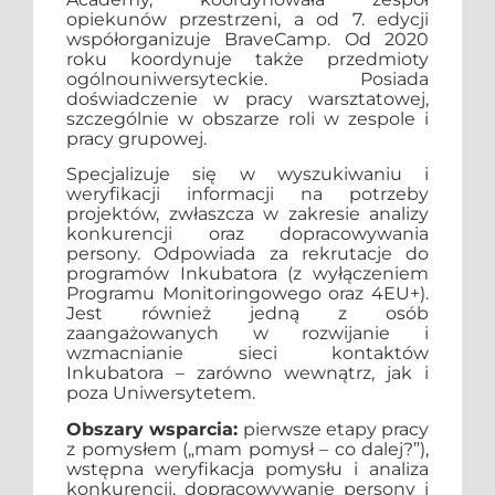
opiekunów przestrzeni, a od 7. edycji
współorganizuje BraveCamp. Od 2020
roku koordynuje także przedmioty
ogólnouniwersyteckie. Posiada
doświadczenie w pracy warsztatowej,
szczególnie w obszarze roli w zespole i
pracy grupowej.
Specjalizuje się w wyszukiwaniu i
weryfikacji informacji na potrzeby
projektów, zwłaszcza w zakresie analizy
konkurencji oraz dopracowywania
persony. Odpowiada za rekrutacje do
programów Inkubatora (z wyłączeniem
Programu Monitoringowego oraz 4EU+).
Jest również jedną z osób
zaangażowanych w rozwijanie i
wzmacnianie sieci kontaktów
Inkubatora – zarówno wewnątrz, jak i
poza Uniwersytetem.
Obszary wsparcia:
pierwsze etapy pracy
z pomysłem („mam pomysł – co dalej?”),
wstępna weryfikacja pomysłu i analiza
konkurencji, dopracowywanie persony i