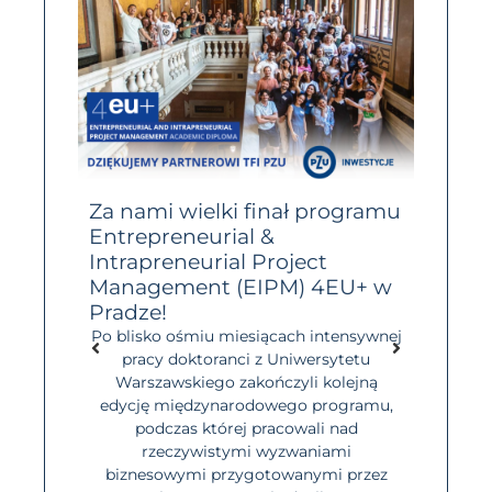
 w
Za nami wielki finał programu
Przed
6!
Entrepreneurial &
BraveC
Intrapreneurial Project
do 10 
wejść w
rczości?
Management (EIPM) 4EU+ w
Masz po
wiedzy i
Pradze!
się z 
ędzić 2
naukow
Po blisko ośmiu miesiącach intensywnej
azur? To
Brave
pracy doktoranci z Uniwersytetu
li: Kto
Warszawskiego zakończyli kolejną
iMasz
ogólno
edycję międzynarodowego programu,
ić go w
stude
podczas której pracowali nad
ać i
którzy
rzeczywistymi wyzwaniami
ątku
innowa
biznesowymi przygotowanymi przez
ć […]