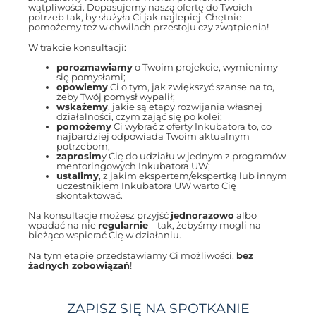
wątpliwości. Dopasujemy naszą ofertę do Twoich
potrzeb tak, by służyła Ci jak najlepiej. Chętnie
pomożemy też w chwilach przestoju czy zwątpienia!
W trakcie konsultacji:
porozmawiamy
o Twoim projekcie, wymienimy
się pomysłami;
opowiemy
Ci o tym, jak zwiększyć szanse na to,
żeby Twój pomysł wypalił;
wskażemy
, jakie są etapy rozwijania własnej
działalności, czym zająć się po kolei;
pomożemy
Ci wybrać z oferty Inkubatora to, co
najbardziej odpowiada Twoim aktualnym
potrzebom;
zaprosim
y Cię do udziału w jednym z programów
mentoringowych Inkubatora UW;
ustalimy
, z jakim ekspertem/ekspertką lub innym
uczestnikiem Inkubatora UW warto Cię
skontaktować.
Na konsultacje możesz przyjść
jednorazowo
albo
wpadać na nie
regularnie
– tak, żebyśmy mogli na
bieżąco wspierać Cię w działaniu.
Na tym etapie przedstawiamy Ci możliwości,
bez
żadnych zobowiązań
!
ZAPISZ SIĘ NA SPOTKANIE