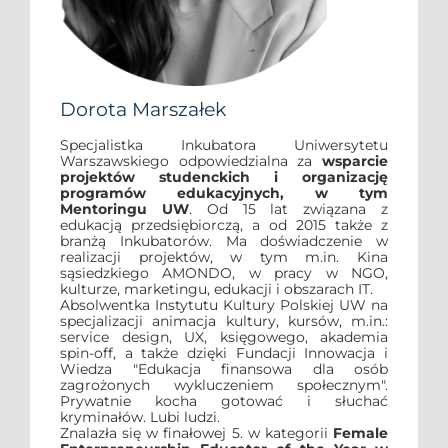
Dorota Marszałek
Specjalistka Inkubatora Uniwersytetu
Warszawskiego odpowiedzialna za
wsparcie
projektów studenckich i organizację
programów edukacyjnych, w tym
Mentoringu UW
. Od 15 lat związana z
edukacją przedsiębiorczą, a od 2015 także z
branżą Inkubatorów. Ma doświadczenie w
realizacji projektów, w tym m.in. Kina
sąsiedzkiego AMONDO, w pracy w NGO,
kulturze, marketingu, edukacji i obszarach IT.
Absolwentka Instytutu Kultury Polskiej UW na
specjalizacji animacja kultury, kursów, m.in.:
service design, UX, księgowego, akademia
spin-off, a także dzięki Fundacji Innowacja i
Wiedza "Edukacja finansowa dla osób
zagrożonych wykluczeniem społecznym".
Prywatnie kocha gotować i słuchać
kryminałów. Lubi ludzi.
Znalazła się w finałowej 5. w kategorii
Female