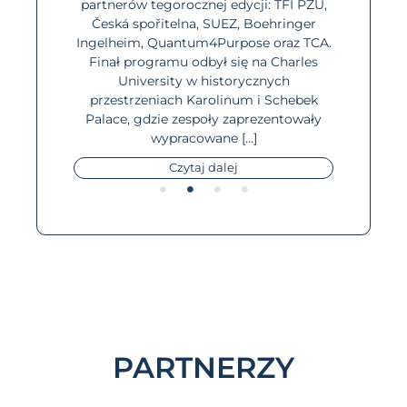
Najważ
partnerów tegorocznej edycji: TFI PZU,
progr
Česká spořitelna, SUEZ, Boehringer
dopiero
Ingelheim, Quantum4Purpose oraz TCA.
Finał programu odbył się na Charles
University w historycznych
przestrzeniach Karolinum i Schebek
Palace, gdzie zespoły zaprezentowały
wypracowane […]
Czytaj dalej
PARTNERZY