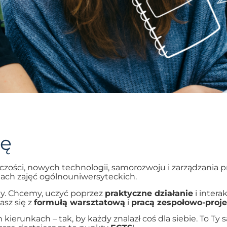
kę
czości, nowych technologii, samorozwoju i zarządzania pro
mach zajęć ogólnouniwersyteckich.
my. Chcemy, uczyć poprzez
praktyczne działanie
i intera
sz się z
formułą warsztatową
i
pracą zespołowo-proj
kierunkach – tak, by każdy znalazł coś dla siebie. To Ty