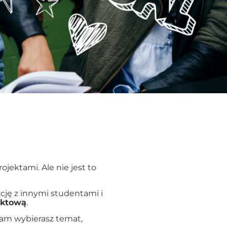
jektami. Ale nie jest to
kcję z innymi studentami i
ektową
.
 sam wybierasz temat,