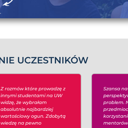
NIE UCZESTNIKÓW
Z rozmów które prowadzę z
Szansa na
innymi studentami na UW
perspekty
widzę, że wybrałam
problem. 
absolutnie najbardziej
przedmioc
wartościowy ogun. Zdobytą
korzystan
wiedzę na pewno
mentorów 