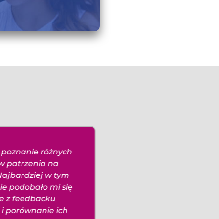
 poznanie różnych
Kolejne świetne zajęc
w patrzenia na
Dużo praktycznych
Najbardziej w tym
wskazówek i przez ca
ie podobało mi się
zajęcia praca nad
ie z feedbacku
grupowym zadaniem,
i porównanie ich
bardzo pomaga więc