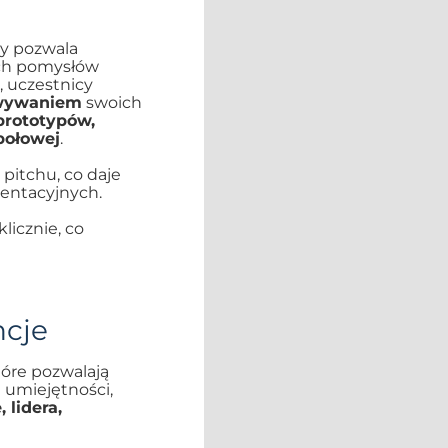
ry pozwala
ych pomysłów
, uczestnicy
owywaniem
swoich
prototypów,
połowej
.
pitchu, co daje
entacyjnych.
licznie, co
ncje
tóre pozwalają
 umiejętności,
 lidera,