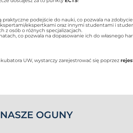
eszcze dostajesz za to punkty
ECTS
!
ją praktyczne podejście do nauki, co pozwala na zdobycie
ekspertami/ekspertkami oraz innymi studentami i stude
ch z osób o różnych specjalizacjach.
ormatach, co pozwala na dopasowanie ich do własnego 
Inkubatora UW, wystarczy zarejestrować się poprzez
reje
NASZE OGUNY