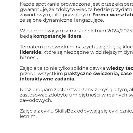
Każde spotkanie prowadzone jest przez eksper
gwarantuje, że zdobyta wiedza będzie przydatn
zawodowym, jak i prywatnym.
Forma warszta
że są one dynamiczne i angażujące.
W nadchodzącym semestrze letnim 2024/2025 
będą
kompetencje lidera
.
Tematem przewodnim naszych zajęć będą kluc
liderskie
, które są niezbędne w dzisiejszym d
biznesu.
Zajęcia te to nie tylko solidna dawka
wiedzy teo
przede wszystkim
praktyczne ćwiczenia, case
interaktywne zadania
.
Nasz program został stworzony z myślą o tym, 
zastosować zdobyte umiejętności w realnych s
zawodowych.
Zajęcia z cyklu SkillsBox odbywają się cykliczni
letnim.