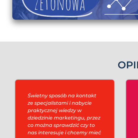
OPI
Świetny sposób na kontakt
ze specjalistami i nabycie
praktycznej wiedzy w
dziedzinie marketingu, przez
co można sprawdzić czy to
nas interesuje i chcemy mieć