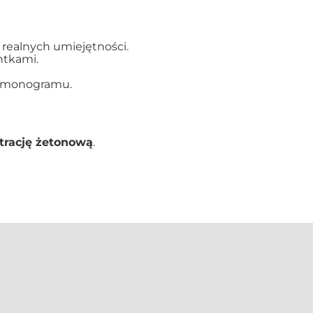
 realnych umiejętności.
ntkami.
harmonogramu.
strację żetonową
.