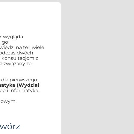
k wygląda
a go
edzi na te i wiele
Podczas dwóch
 konsultacjom z
ł związany ze
 dla pierwszego
matyka (Wydział
ee i Informatyka.
imowym.
twórz