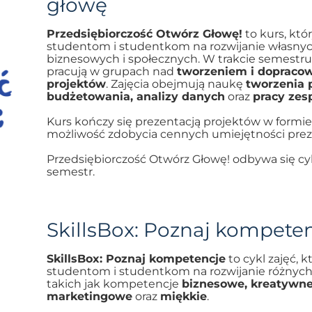
głowę
Przedsiębiorczość Otwórz Głowę!
to kurs, któ
studentom i studentkom na rozwijanie własn
biznesowych i społecznych. W trakcie semestru
pracują w grupach nad
tworzeniem i doprac
projektów
. Zajęcia obejmują naukę
tworzenia 
budżetowania, analizy danych
oraz
pracy zes
Kurs kończy się prezentacją projektów w formie 
możliwość zdobycia cennych umiejętności prez
Przedsiębiorczość Otwórz Głowę! odbywa się cyk
semestr.
SkillsBox: Poznaj kompete
SkillsBox: Poznaj kompetencje
to cykl zajęć, k
studentom i studentkom na rozwijanie różnych
takich jak kompetencje
biznesowe, kreatywne,
marketingowe
oraz
miękkie
.