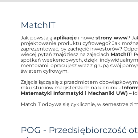
MatchIT
Jak powstają
aplikacje
i nowe
strony www
? Ja
projektowanie produktu cyfrowego? Jak możn
zaprezentować, by zachęcić inwestorów? Odpowi
więcej pytań znajdziesz na zajęciach
MatchIT
! 
spotkań weekendowych, dzięki indywidualnym
mentorami, opracujesz wraz z grupą swój pomys
światem cyfrowym.
Zajęcia łączą się z przedmiotem obowiązkowym
roku studiów magisterskich na kierunku
Infor
Matematyki Informatyki i Mechaniki UW)
– Id
MatchIT odbywa się cyklicznie, w semestrze z
POG - Przedsiębiorczość o