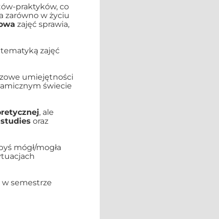
tów-praktyków, co
a zarówno w życiu
towa
zajęć sprawia,
tematyką zajęć
zowe umiejętności
ynamicznym świecie
retycznej
, ale
 studies
oraz
abyś mógł/mogła
ytuacjach
e, w semestrze