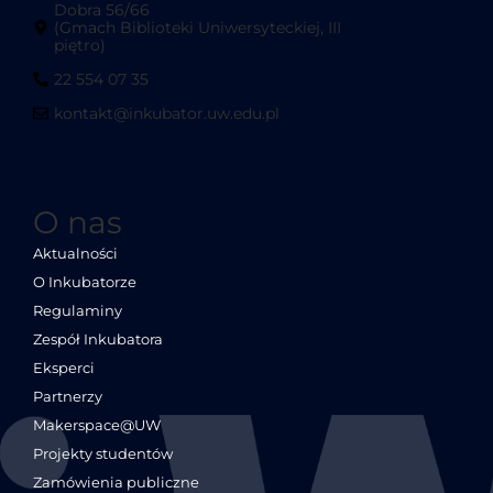
Dobra 56/66
(Gmach Biblioteki Uniwersyteckiej, III
piętro)
22 554 07 35
kontakt@inkubator.uw.edu.pl
O nas
Aktualności
O Inkubatorze
Regulaminy
Zespół Inkubatora
Eksperci
Partnerzy
Makerspace@UW
Projekty studentów
Zamówienia publiczne