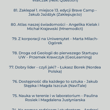
Walczak (Next Question)
81. Zaklepał 1. miejsce 13. edycji Brave Camp -
Jakub Jażdżyk (Zaklepuje.to)
80. Atlas naszej świadomości - Angelika Kielak i
Michał Krajewski (Mnemodict)
79. Z korporacji na Uniwersytet - Marta Milach-
Ogórek
78. Droga od Geologii do pierwszego Startupu
UW - Przemek Krawczyk (GeoLearning)
77. Dobry lider - czyli jaki? - Łukasz Borek (Nordea
Polska)
76. Dostępność dla każdego to sztuka - Jakub
Stępka i Magda Iszczuk (NaviTale)
75. Nauka w terenie i w laboratorium - Paulina
Rosiek i Magdalena Justyniarska
74. Na pomoc rodzicom i studentom - Andrzej