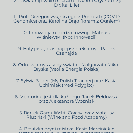
12. Zawładnij swoim czasem - Noemi Gryczko (My
Digital Life)
11. Piotr Grzegorczyk, Grzegorz Preibisch (COVID
Genomics) oraz Karolina Drąg (Igram z Ogniem)
10. Innowacja napędza rozwój - Mateusz
Wiśniewski (Noc Innowacji)
9. Boty piszą dziś najlepsze reklamy - Radek
Czahajda
8. Odnawiamy zasoby świata - Małgorzata Mika-
Bryska (Veolia Energia Polska)
7. Sylwia Sobiło (My Polish Teacher) oraz Kasia
Uchimiak (Med Polyglot)
6. Mentoring jest dla każdego. Jacek Bełdowski
oraz Aleksandra Woźniak
5. Bartek Garguliński (Corasy) oraz Mateusz
Pluciński (Wine and Food Academy)
4. Praktyka czyni mistrza. Kasia Marciniak o