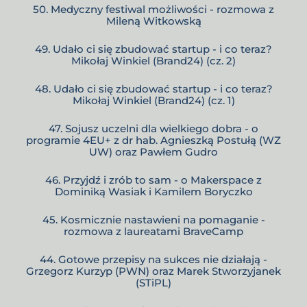
50. Medyczny festiwal możliwości - rozmowa z
Mileną Witkowską
49. Udało ci się zbudować startup - i co teraz?
Mikołaj Winkiel (Brand24) (cz. 2)
48. Udało ci się zbudować startup - i co teraz?
Mikołaj Winkiel (Brand24) (cz. 1)
47. Sojusz uczelni dla wielkiego dobra - o
programie 4EU+ z dr hab. Agnieszką Postułą (WZ
UW) oraz Pawłem Gudro
46. Przyjdź i zrób to sam - o Makerspace z
Dominiką Wasiak i Kamilem Boryczko
45. Kosmicznie nastawieni na pomaganie -
rozmowa z laureatami BraveCamp
44. Gotowe przepisy na sukces nie działają -
Grzegorz Kurzyp (PWN) oraz Marek Stworzyjanek
(STiPL)