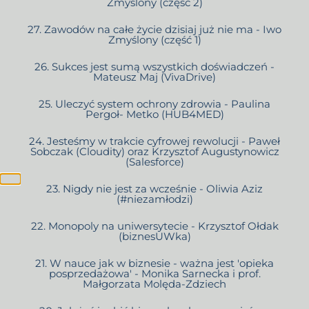
Zmyślony (część 2)
27. Zawodów na całe życie dzisiaj już nie ma - Iwo
Zmyślony (część 1)
26. Sukces jest sumą wszystkich doświadczeń -
Mateusz Maj (VivaDrive)
25. Uleczyć system ochrony zdrowia - Paulina
Pergoł- Metko (HUB4MED)
24. Jesteśmy w trakcie cyfrowej rewolucji - Paweł
Sobczak (Cloudity) oraz Krzysztof Augustynowicz
(Salesforce)
23. Nigdy nie jest za wcześnie - Oliwia Aziz
(#niezamłodzi)
22. Monopoly na uniwersytecie - Krzysztof Ołdak
(biznesUWka)
21. W nauce jak w biznesie - ważna jest 'opieka
posprzedażowa' - Monika Sarnecka i prof.
Małgorzata Molęda-Zdziech