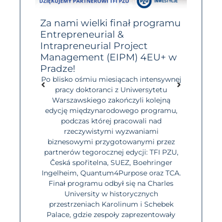
 w
Za nami wielki finał programu
Przed
6!
Entrepreneurial &
BraveC
Intrapreneurial Project
do 10 
wejść w
rczości?
Management (EIPM) 4EU+ w
Masz po
wiedzy i
Pradze!
się z 
ędzić 2
naukow
Po blisko ośmiu miesiącach intensywnej
azur? To
Brave
pracy doktoranci z Uniwersytetu
li: Kto
Warszawskiego zakończyli kolejną
iMasz
ogólno
edycję międzynarodowego programu,
ić go w
stude
podczas której pracowali nad
ać i
którzy
rzeczywistymi wyzwaniami
ątku
innowa
biznesowymi przygotowanymi przez
ć […]
Najważ
partnerów tegorocznej edycji: TFI PZU,
progr
Česká spořitelna, SUEZ, Boehringer
dopiero
Ingelheim, Quantum4Purpose oraz TCA.
Finał programu odbył się na Charles
University w historycznych
przestrzeniach Karolinum i Schebek
Palace, gdzie zespoły zaprezentowały