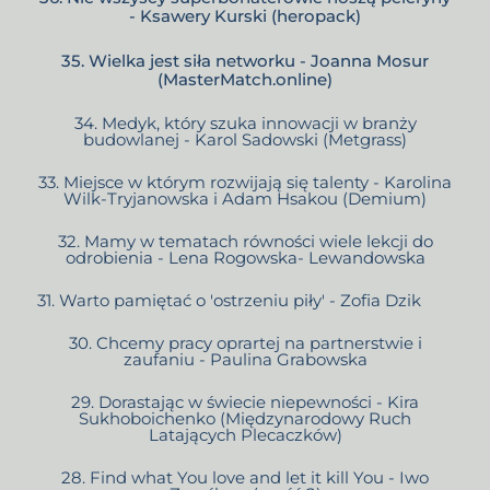
- Ksawery Kurski (heropack)
35. Wielka jest siła networku - Joanna Mosur
(MasterMatch.online)
34. Medyk, który szuka innowacji w branży
budowlanej - Karol Sadowski (Metgrass)
33. Miejsce w którym rozwijają się talenty - Karolina
Wilk-Tryjanowska i Adam Hsakou (Demium)
32. Mamy w tematach równości wiele lekcji do
odrobienia - Lena Rogowska- Lewandowska
31. Warto pamiętać o 'ostrzeniu piły' - Zofia Dzik
30. Chcemy pracy oprartej na partnerstwie i
zaufaniu - Paulina Grabowska
29. Dorastając w świecie niepewności - Kira
Sukhoboichenko (Międzynarodowy Ruch
Latających Plecaczków)
28. Find what You love and let it kill You - Iwo