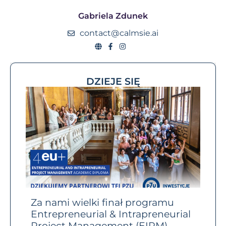
Gabriela Zdunek
contact@calmsie.ai
DZIEJE SIĘ
RP
Za nami wielki finał programu
Prz
Entrepreneurial & Intrapreneurial
Brav
Project Management (EIPM)
10 l
świat