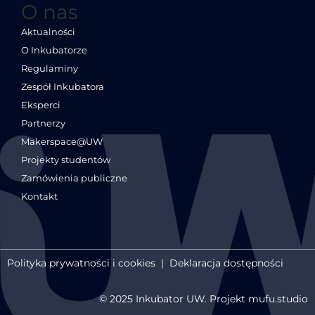
O nas
Aktualności
O Inkubatorze
Regulaminy
Zespół Inkubatora
Eksperci
Partnerzy
Makerspace@UW
Projekty studentów
Zamówienia publiczne
Kontakt
Polityka prywatności i cookies
|
Deklaracja dostępności
© 2025 Inkubator UW. Projekt mufu.studio