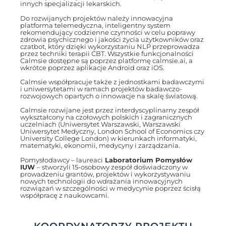
innych specjalizacji lekarskich.
Do rozwijanych projektów należy innowacyjna
platforma telemedyczna, inteligentny system
rekomendujący codzienne czynności w celu poprawy
zdrowia psychicznego i jakości życia użytkowników oraz
czatbot, który dzięki wykorzystaniu NLP przeprowadza
przez techniki terapii CBT. Wszystkie funkcjonalności
Calmsie dostępne są poprzez platformę calmsie.ai, a
wkrótce poprzez aplikacje Android oraz iOS.
Calmsie współpracuje także z jednostkami badawczymi
i uniwersytetami w ramach projektów badawczo-
rozwojowych opartych o innowacje na skalę światową.
Calmsie rozwijane jest przez interdyscyplinarny zespół
wykształcony na czołowych polskich i zagranicznych
uczelniach (Uniwersytet Warszawski, Warszawski
Uniwersytet Medyczny, London School of Economics czy
University College London) w kierunkach informatyki,
matematyki, ekonomii, medycyny i zarządzania.
Pomysłodawcy – laureaci
Laboratorium Pomysłów
IUW
– stworzyli 15-osobowy zespół doświadczony w
prowadzeniu grantów, projektów i wykorzystywaniu
nowych technologii do wdrażania innowacyjnych
rozwiązań w szczególności w medycynie poprzez ścisłą
współpracę z naukowcami.
KOORDYNATORZY PROJEKTU