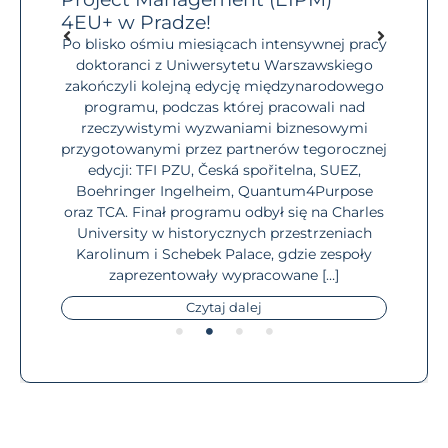
dostęp
4EU+ w Pradze!
Masz
ch
niego
Po blisko ośmiu miesiącach intensywnej pracy
czym
społe
doktoranci z Uniwersytetu Warszawskiego
iebie,
zakończyli kolejną edycję międzynarodowego
iMasz
o
programu, podczas której pracowali nad
 w
stu
rzeczywistymi wyzwaniami biznesowymi
wać.
dop
przygotowanymi przez partnerów tegorocznej
, jak
F
edycji: TFI PZU, Česká spořitelna, SUEZ,
info
Boehringer Ingelheim, Quantum4Purpose
mome
oraz TCA. Finał programu odbył się na Charles
University w historycznych przestrzeniach
Karolinum i Schebek Palace, gdzie zespoły
zaprezentowały wypracowane […]
Czytaj dalej