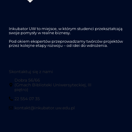
Inkubator UW to miejsce, w którym studenci przekształcają
swoje pomysły w realne biznesy.
Pod okiem ekspertów przeprowadzamy twórców projektów
przez kolejne etapy rozwoju – od idei do wdrożenia.
Skontaktuj się z nami
Dobra 56/66
(Gmach Biblioteki Uniwersyteckiej, III
piętro)
22 554 07 35
kontakt@inkubator.uw.edu.pl