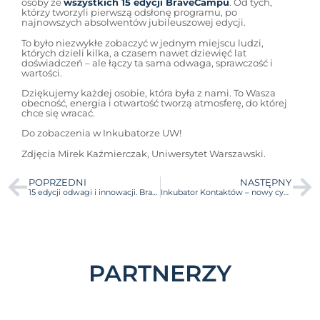
osoby ze
wszystkich 15 edycji BraveCampu
. Od tych,
którzy tworzyli pierwszą odsłonę programu, po
najnowszych absolwentów jubileuszowej edycji.
To było niezwykłe zobaczyć w jednym miejscu ludzi,
których dzieli kilka, a czasem nawet dziewięć lat
doświadczeń – ale łączy ta sama odwaga, sprawczość i
wartości.
Dziękujemy każdej osobie, która była z nami. To Wasza
obecność, energia i otwartość tworzą atmosferę, do której
chce się wracać.
Do zobaczenia w Inkubatorze UW!
Zdjęcia Mirek Kaźmierczak, Uniwersytet Warszawski.
POPRZEDNI
NASTĘPNY
15 edycji odwagi i innowacji. BraveCamp z jubileuszową galą finałową!
Inkubator Kontaktów – nowy cykl spotkań w IUW!
PARTNERZY