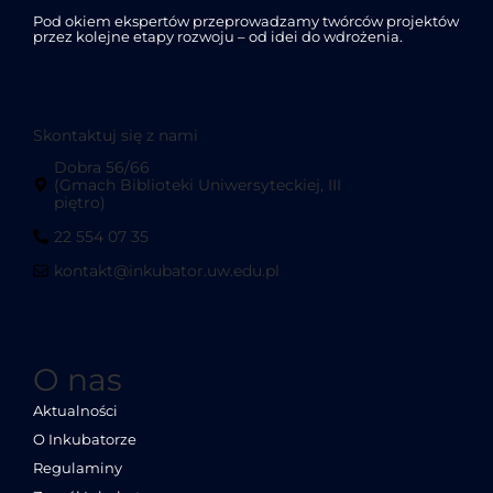
Pod okiem ekspertów przeprowadzamy twórców projektów
przez kolejne etapy rozwoju – od idei do wdrożenia.
Skontaktuj się z nami
Dobra 56/66
(Gmach Biblioteki Uniwersyteckiej, III
piętro)
22 554 07 35
kontakt@inkubator.uw.edu.pl
O nas
Aktualności
O Inkubatorze
Regulaminy