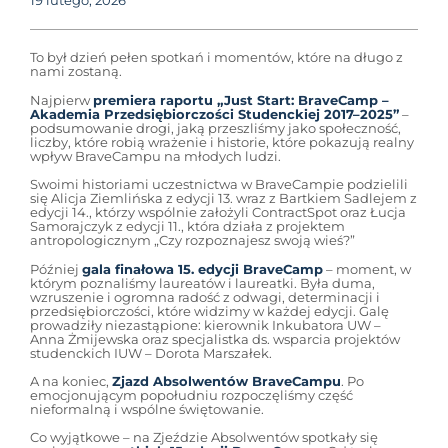
19 lutego, 2026
To był dzień pełen spotkań i momentów, które na długo z
nami zostaną.
Najpierw
premiera raportu „Just Start: BraveCamp –
Akademia Przedsiębiorczości Studenckiej 2017–2025”
–
podsumowanie drogi, jaką przeszliśmy jako społeczność,
liczby, które robią wrażenie i historie, które pokazują realny
wpływ BraveCampu na młodych ludzi.
Swoimi historiami uczestnictwa w BraveCampie podzielili
się Alicja Ziemlińska z edycji 13. wraz z Bartkiem Sadlejem z
edycji 14., którzy wspólnie założyli ContractSpot oraz Łucja
Samorajczyk z edycji 11., która działa z projektem
antropologicznym „Czy rozpoznajesz swoją wieś?”
Później
gala finałowa 15. edycji BraveCamp
– moment, w
którym poznaliśmy laureatów i laureatki. Była duma,
wzruszenie i ogromna radość z odwagi, determinacji i
przedsiębiorczości, które widzimy w każdej edycji. Galę
prowadziły niezastąpione: kierownik Inkubatora UW –
Anna Żmijewska oraz specjalistka ds. wsparcia projektów
studenckich IUW – Dorota Marszałek.
A na koniec,
Zjazd Absolwentów BraveCampu
. Po
emocjonującym popołudniu rozpoczęliśmy część
nieformalną i wspólne świętowanie.
Co wyjątkowe – na Zjeździe Absolwentów spotkały się