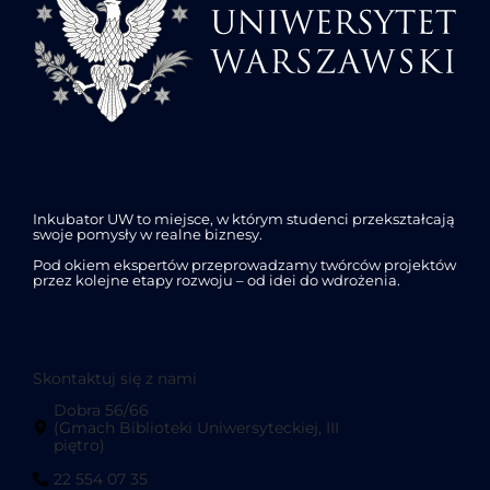
Inkubator UW to miejsce, w którym studenci przekształcają
swoje pomysły w realne biznesy.
Pod okiem ekspertów przeprowadzamy twórców projektów
przez kolejne etapy rozwoju – od idei do wdrożenia.
Skontaktuj się z nami
Dobra 56/66
(Gmach Biblioteki Uniwersyteckiej, III
piętro)
22 554 07 35