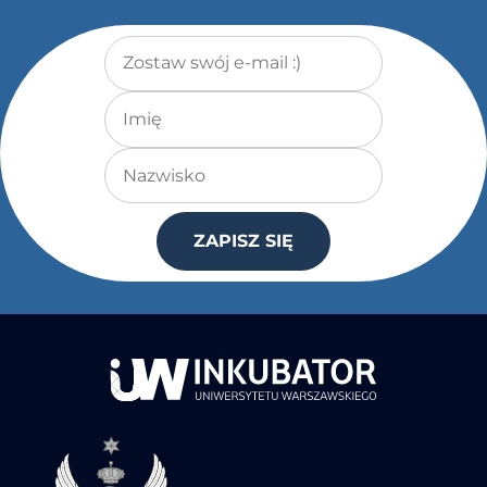
Adres e-mail
*
Imię
Nazwisko
ZAPISZ SIĘ