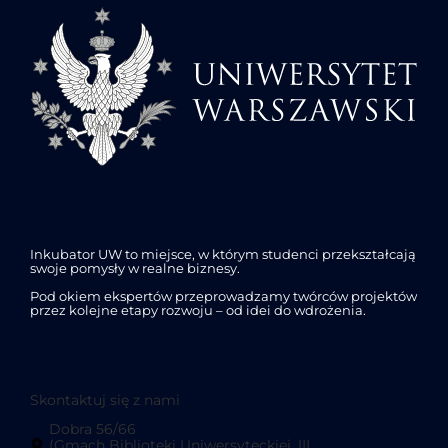
Inkubator UW to miejsce, w którym studenci przekształcają
swoje pomysły w realne biznesy.
Pod okiem ekspertów przeprowadzamy twórców projektów
przez kolejne etapy rozwoju – od idei do wdrożenia.
Skontaktuj się z nami
Dobra 56/66
(Gmach Biblioteki Uniwersyteckiej, III