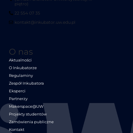
piętro)
22 554 07 35
kontakt@inkubator.uw.edu.pl
O nas
Aktualności
O Inkubatorze
Regulaminy
Zespół Inkubatora
Eksperci
Partnerzy
Makerspace@UW
Projekty studentów
Zamówienia publiczne
Kontakt