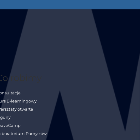
Co robimy
onsultacje
urs E-learningowy
arsztaty otwarte
guny
raveCamp
aboratorium Pomysłów