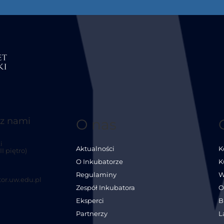
 z nami
O nas
i
Aktualności
K
I piętro)
O Inkubatorze
K
Regulaminy
W
or.uw.edu.pl
Zespół Inkubatora
O
Eksperci
B
Partnerzy
L