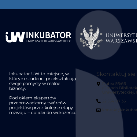
Skontaktuj się
Inkubator UW to miejsce, w
którym studenci przekształcają
swoje pomysły w realne
Dobra 56/66
biznesy.
(Gmach Bibliotek
Uniwersyteckiej, II
Pod okiem ekspertów
22 554 07 35
przeprowadzamy twórców
projektów przez kolejne etapy
kontakt@inkubat
rozwoju – od idei do wdrożenia.