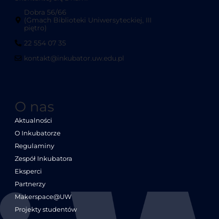
Dobra 56/66
(Gmach Biblioteki Uniwersyteckiej, III
piętro)
22 554 07 35
kontakt@inkubator.uw.edu.pl
O nas
Aktualności
O Inkubatorze
Regulaminy
Zespół Inkubatora
Eksperci
Partnerzy
Makerspace@UW
Projekty studentów