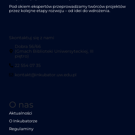
Pod okiem ekspertów przeprowadzamy twórców projektów
przez kolejne etapy rozwoju – od idei do wdrożenia.
Skontaktuj się z nami
Dobra 56/66
(Gmach Biblioteki Uniwersyteckiej, III
piętro)
22 554 07 35
kontakt@inkubator.uw.edu.pl
O nas
Aktualności
O Inkubatorze
Regulaminy