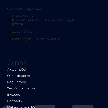
Skontaktuj się z nami
Dobra 56/66
(Gmach Biblioteki Uniwersyteckiej, III
piętro)
22 554 07 35
kontakt@inkubator.uw.edu.pl
O nas
Aktualności
O Inkubatorze
Regulaminy
Zespół Inkubatora
Eksperci
Partnerzy
Makerspace@UW