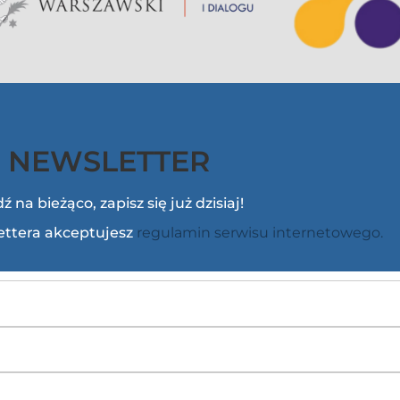
NEWSLETTER
ź na bieżąco, zapisz się już dzisiaj!
lettera akceptujesz
regulamin serwisu internetowego.