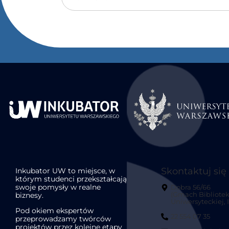
Skontaktuj się
Inkubator UW to miejsce, w
którym studenci przekształcają
swoje pomysły w realne
Dobra 56/66
biznesy.
(Gmach Bibliotek
Uniwersyteckiej, II
Pod okiem ekspertów
22 554 07 35
przeprowadzamy twórców
projektów przez kolejne etapy