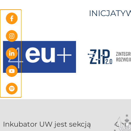
INICJAT
Inkubat