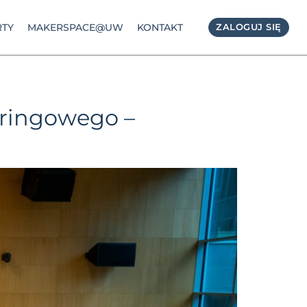
TY
MAKERSPACE@UW
KONTAKT
ZALOGUJ SIĘ
oringowego –