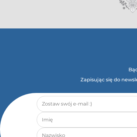
Bąd
Zapisując się do news
Adres e-mail
*
Imię
Nazwisko