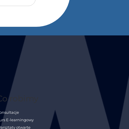
Co robimy
onsultacje
urs E-learningowy
arsztaty otwarte