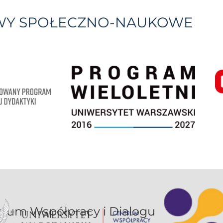
YWY SPOŁECZNO-NAUKOWE
or UW jest sekcją Centrum Współpracy i Dialogu