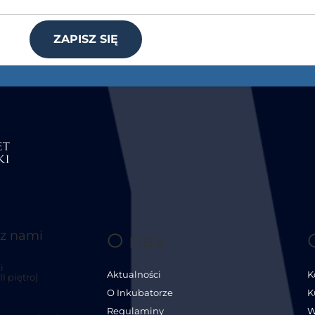
ZAPISZ SIĘ
 z nami
O nas
i
Aktualności
K
I piętro)
O Inkubatorze
K
Regulaminy
W