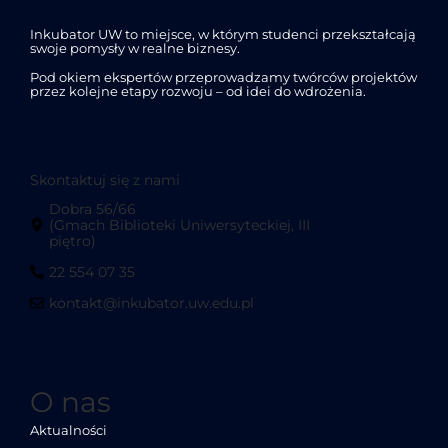
Inkubator UW to miejsce, w którym studenci przekształcają
swoje pomysły w realne biznesy.
Pod okiem ekspertów przeprowadzamy twórców projektów
przez kolejne etapy rozwoju – od idei do wdrożenia.
Skontaktuj się z nami
Dobra 56/66
(Gmach Biblioteki Uniwersyteckiej, III
piętro)
22 554 07 35
kontakt@inkubator.uw.edu.pl
O nas
Aktualności