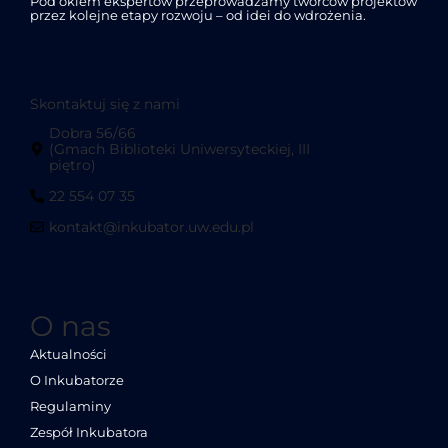
Pod okiem ekspertów przeprowadzamy twórców projektów
przez kolejne etapy rozwoju – od idei do wdrożenia.
Skontaktuj się z nami
Dobra 56/66
(Gmach Biblioteki Uniwersyteckiej, III
piętro)
22 554 07 35
kontakt@inkubator.uw.edu.pl
O nas
Aktualności
O Inkubatorze
Regulaminy
Zespół Inkubatora