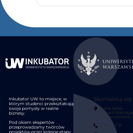
Skontaktuj się
Inkubator UW to miejsce, w
którym studenci przekształcają
swoje pomysły w realne
Dobra 56/66
biznesy.
(Gmach Bibliotek
Uniwersyteckiej, II
Pod okiem ekspertów
22 554 07 35
przeprowadzamy twórców
projektów przez kolejne etapy