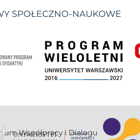
YWY SPOŁECZNO-NAUKOWE
or UW jest sekcją Centrum Współpracy i Dialogu