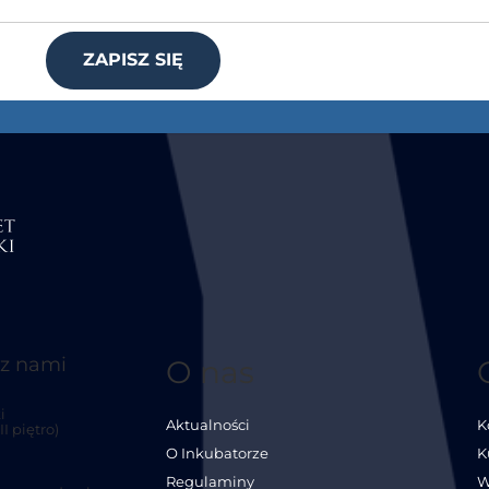
ZAPISZ SIĘ
 z nami
O nas
i
Aktualności
K
I piętro)
O Inkubatorze
K
Regulaminy
W