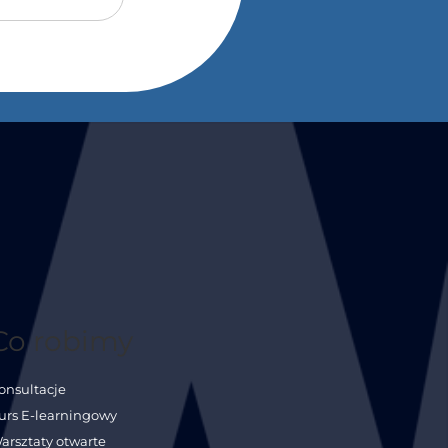
Co robimy
onsultacje
urs E-learningowy
arsztaty otwarte