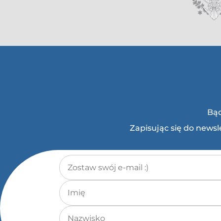
Bąd
Zapisując się do news
Adres e-mail
*
Imię
Nazwisko