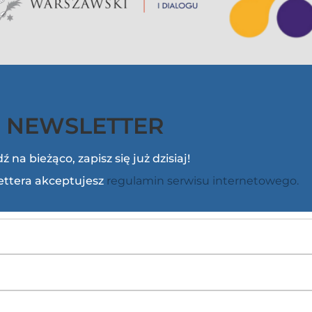
NEWSLETTER
ź na bieżąco, zapisz się już dzisiaj!
lettera akceptujesz
regulamin serwisu internetowego.