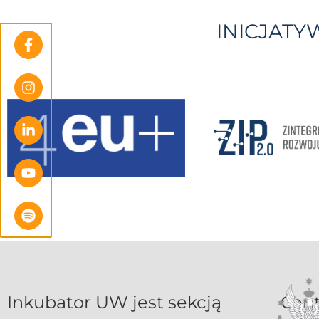
INICJAT
Inkubat