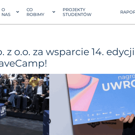
O
CO
PROJEKTY
RAPOR
NAS
ROBIMY
STUDENTÓW
 o.o. za wsparcie 14. edycj
BraveCamp!