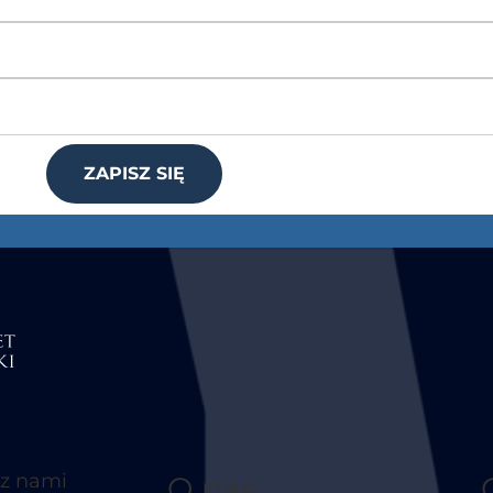
ZAPISZ SIĘ
 z nami
O nas