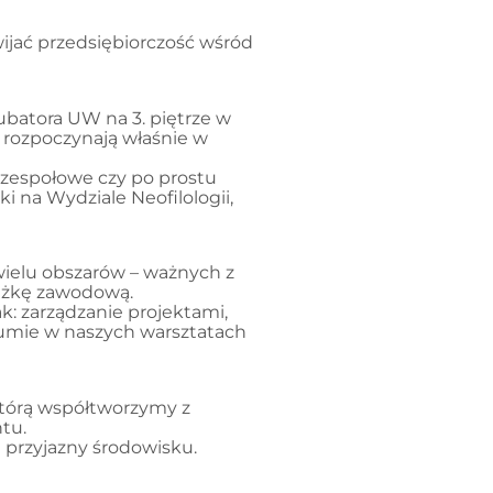
wijać przedsiębiorczość wśród
kubatora UW na 3. piętrze w
 rozpoczynają właśnie w
y zespołowe czy po prostu
 na Wydziale Neofilologii,
wielu obszarów – ważnych z
ieżkę zawodową.
k: zarządzanie projektami,
sumie w naszych warsztatach
którą współtworzymy z
tu.
 przyjazny środowisku.