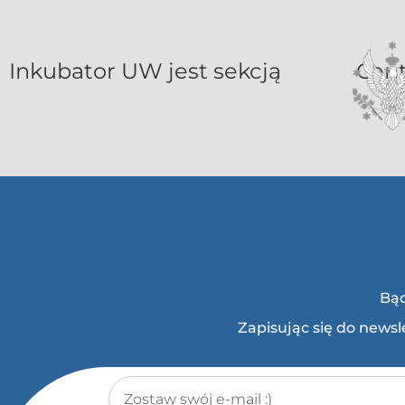
Inkubat
Bąd
Zapisując się do news
Adres e-mail
*