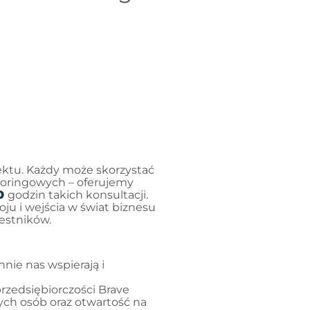
ektu. Każdy może skorzystać
toringowych – oferujemy
0
godzin takich konsultacji.
ju i wejścia w świat biznesu
estników.
nie nas wspierają i
rzedsiębiorczości Brave
ch osób oraz otwartość na