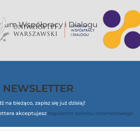
or UW jest sekcją Centrum Współpracy i Dialogu
NEWSLETTER
ź na bieżąco, zapisz się już dzisiaj!
lettera akceptujesz
regulamin serwisu internetowego.