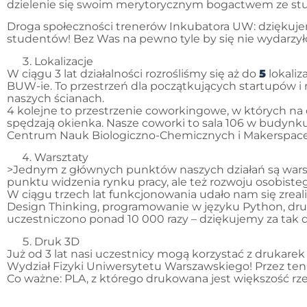
dzielenie się swoim merytorycznym bogactwem ze st
Droga społeczności trenerów Inkubatora UW: dziękujemy
studentów! Bez Was na pewno tyle by się nie wydarzył
Lokalizacje
W ciągu 3 lat działalności rozrośliśmy się aż do
5
lokaliz
BUW-ie. To przestrzeń dla początkujących startupów i
naszych ścianach.
4 kolejne to przestrzenie coworkingowe, w których na c
spędzają okienka. Nasze coworki to sala 106 w budynku
Centrum Nauk Biologiczno-Chemicznych i Makerspace
Warsztaty
>Jednym z głównych punktów naszych działań są warszt
punktu widzenia rynku pracy, ale też rozwoju osobist
W ciągu trzech lat funkcjonowania udało nam się zrea
Design Thinking, programowanie w języku Python, druk
uczestniczono ponad 10 000 razy – dziękujemy za tak
Druk 3D
Już od 3 lat nasi uczestnicy mogą korzystać z drukar
Wydział Fizyki Uniwersytetu Warszawskiego! Przez t
Co ważne: PLA, z którego drukowana jest większość rze