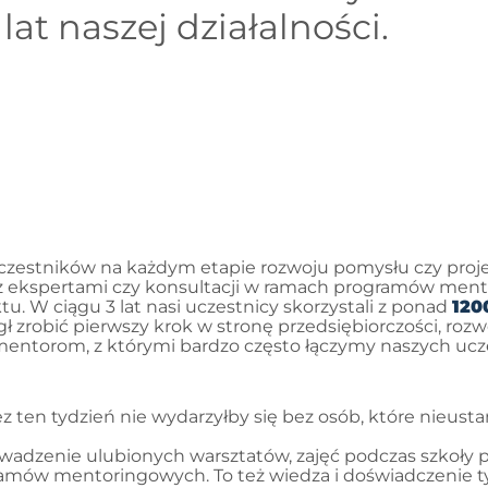
t naszej działalności.
 uczestników na każdym etapie rozwoju pomysłu czy proj
ji z ekspertami czy konsultacji w ramach programów men
. W ciągu 3 lat nasi uczestnicy skorzystali z ponad
120
zrobić pierwszy krok w stronę przedsiębiorczości, rozwo
mentorom, z którymi bardzo często łączymy naszych ucz
 ten tydzień nie wydarzyłby się bez osób, które nieustan
adzenie ulubionych warsztatów, zajęć podczas szkoły p
mów mentoringowych. To też wiedza i doświadczenie ty