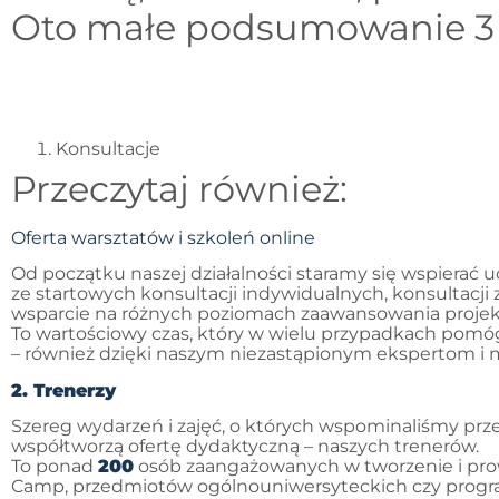
Oto małe podsumowanie 3 la
Konsultacje
Przeczytaj również:
Oferta warsztatów i szkoleń online
Od początku naszej działalności staramy się wspierać
ze startowych konsultacji indywidualnych, konsultac
wsparcie na różnych poziomach zaawansowania projektu
To wartościowy czas, który w wielu przypadkach pomógł 
– również dzięki naszym niezastąpionym ekspertom i 
2. Trenerzy
Szereg wydarzeń i zajęć, o których wspominaliśmy przez
współtworzą ofertę dydaktyczną – naszych trenerów.
To ponad
200
osób zaangażowanych w tworzenie i prow
Camp, przedmiotów ogólnouniwersyteckich czy progra