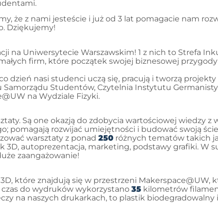
udentami.
, że z nami jesteście i już od 3 lat pomagacie nam roz
o. Dziękujemy!
acji na Uniwersytecie Warszawskim! 1 z nich to Strefa In
 małych firm, które początek swojej biznesowej przygody
o dzień nasi studenci uczą się, pracują i tworzą projekt
 Samorządu Studentów, Czytelnia Instytutu Germanistyki
@UW na Wydziale Fizyki.
aty. Są one okazją do zdobycia wartościowej wiedzy z 
ego; pomagają rozwijać umiejętności i budować swoją śc
lizować warsztaty z ponad
250
różnych tematów takich ja
 3D, autoprezentacja, marketing, podstawy grafiki. W 
 duże zaangażowanie!
ek 3D, które znajdują się w przestrzeni Makerspace@UW, 
en czas do wydruków wykorzystano
35
kilometrów filamen
czy na naszych drukarkach, to plastik biodegradowalny i