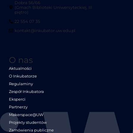
Dobra 56/66
(Gmach Biblioteki Uniwersyteckiej, III
piętro)
22 554 07 35
kontakt@inkubator.uw.edu.pl
O nas
Aktualności
O Inkubatorze
Regulaminy
Zespół Inkubatora
Eksperci
Partnerzy
Makerspace@UW
Projekty studentów
Zamówienia publiczne