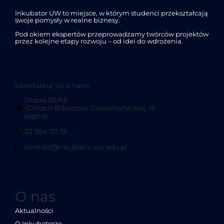
Inkubator UW to miejsce, w którym studenci przekształcają
swoje pomysły w realne biznesy.
Pod okiem ekspertów przeprowadzamy twórców projektów
przez kolejne etapy rozwoju – od idei do wdrożenia.
Skontaktuj się z nami
Dobra 56/66
(Gmach Biblioteki Uniwersyteckiej, III
piętro)
22 554 07 35
kontakt@inkubator.uw.edu.pl
O nas
Aktualności
O Inkubatorze