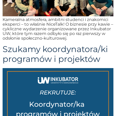
Kameralna atmosfera, ambitni studenci i znakomici
eksperci – to właśnie NiceTalk! O biznesie przy kawie –
cykliczne wydarzenie organizowane przez Inkubator
UW, które tym razem odbyło się po raz pierwszy w
odsłonie społeczno-kulturowej.
Szukamy koordynatora/ki
programów i projektów