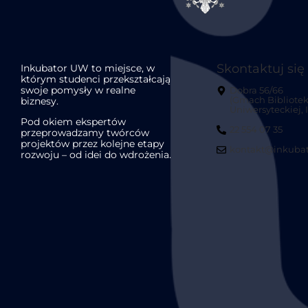
Skontaktuj się
Inkubator UW to miejsce, w
którym studenci przekształcają
swoje pomysły w realne
Dobra 56/66
biznesy.
(Gmach Bibliotek
Uniwersyteckiej, II
Pod okiem ekspertów
22 554 07 35
przeprowadzamy twórców
projektów przez kolejne etapy
kontakt@inkubat
rozwoju – od idei do wdrożenia.