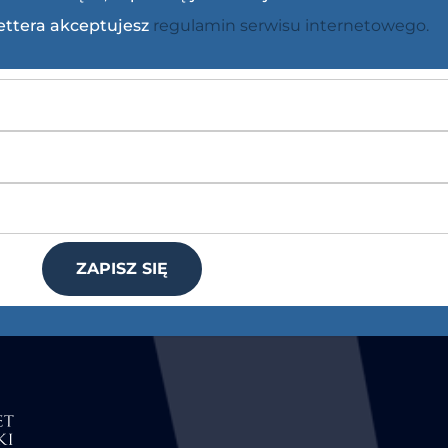
lettera akceptujesz
regulamin serwisu internetowego.
ZAPISZ SIĘ