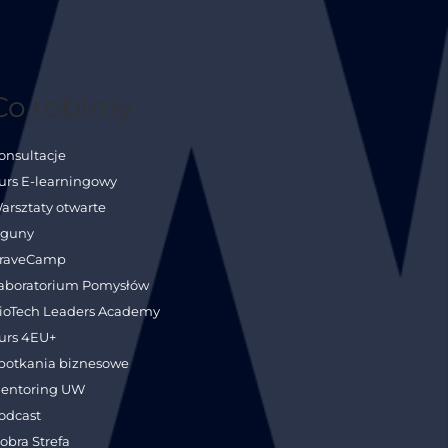
Co robimy
onsultacje
urs E-learningowy
arsztaty otwarte
guny
raveCamp
aboratorium Pomysłów
ioTech Leaders Academy
urs 4EU+
potkania biznesowe
entoring UW
odcast
obra Strefa