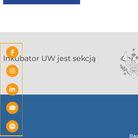
Inkubat
Bąd