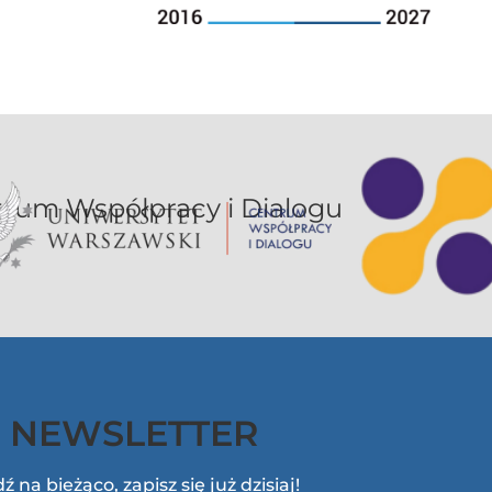
or UW jest sekcją Centrum Współpracy i Dialogu
NEWSLETTER
ź na bieżąco, zapisz się już dzisiaj!