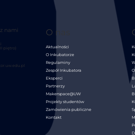
 z nami
O nas
i
Aktualności
K
I piętro)
O Inkubatorze
K
Regulaminy
W
or.uw.edu.pl
Zespół Inkubatora
O
Eksperci
B
Partnerzy
L
Makerspace@UW
B
Projekty studentów
K
Zamówienia publiczne
S
Kontakt
M
P
D