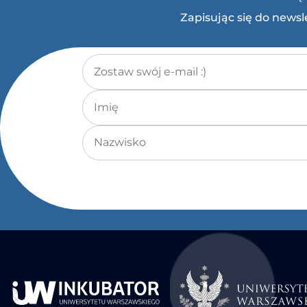
Zapisując się do news
Adres e-mail
*
Imię
Nazwisko