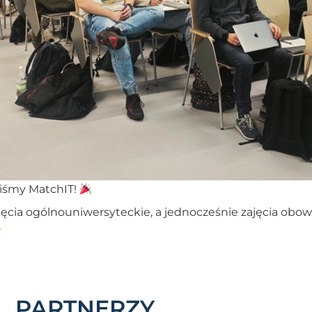
liśmy MatchIT!
jęcia ogólnouniwersyteckie, a jednocześnie zajęcia ob
PARTNERZY