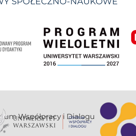
YWY SPOŁECZNO-NAUKOWE
or UW jest sekcją Centrum Współpracy i Dialogu