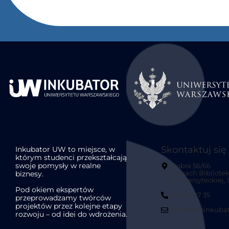
Skontaktuj się
Inkubator UW to miejsce, w
którym studenci przekształcają
swoje pomysły w realne
Dobra 56/66
biznesy.
(Gmach Bibliotek
Uniwersyteckiej, II
Pod okiem ekspertów
22 554 07 35
przeprowadzamy twórców
projektów przez kolejne etapy
kontakt@inkubat
rozwoju – od idei do wdrożenia.