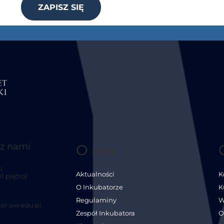
ZAPISZ SIĘ
 z nami
O nas
i
Aktualności
K
I piętro)
O Inkubatorze
K
Regulaminy
W
or.uw.edu.pl
Zespół Inkubatora
O