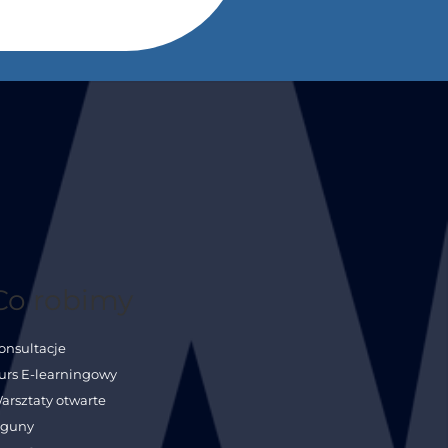
Co robimy
onsultacje
urs E-learningowy
arsztaty otwarte
guny