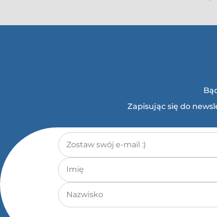
Bąd
Zapisując się do news
Adres e-mail
*
Imię
Nazwisko