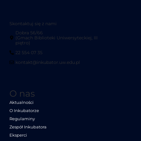
Skontaktuj się z nami
Dobra 56/66
(Gmach Biblioteki Uniwersyteckiej, III
piętro)
22 554 07 35
kontakt@inkubator.uw.edu.pl
O nas
Aktualności
O Inkubatorze
Regulaminy
Zespół Inkubatora
Eksperci