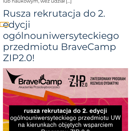
lub naukowym, weź udział […]
Rusza rekrutacja do 2.
edycji
ogólnouniwersyteckiego
przedmiotu BraveCamp
ZIP2.0!