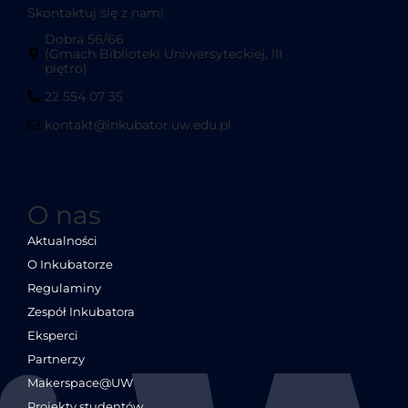
Skontaktuj się z nami
Dobra 56/66
(Gmach Biblioteki Uniwersyteckiej, III
piętro)
22 554 07 35
kontakt@inkubator.uw.edu.pl
O nas
Aktualności
O Inkubatorze
Regulaminy
Zespół Inkubatora
Eksperci
Partnerzy
Makerspace@UW
Projekty studentów