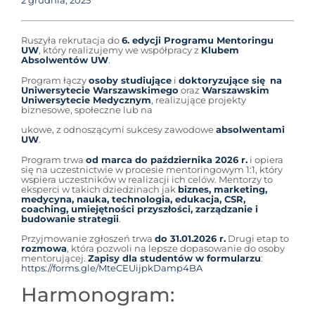
2 grudnia, 2025
Ruszyła rekrutacja do
6. edycji Programu Mentoringu
UW
, który realizujemy we współpracy z
Klubem
Absolwentów UW
.
Program łączy
osoby studiujące
i
doktoryzujące się
na
Uniwersytecie Warszawskimego
oraz
Warszawskim
Uniwersytecie Medycznym
, realizujące projekty
biznesowe, społeczne lub na
ukowe, z odnoszącymi sukcesy zawodowe
absolwentami
UW
.
Program trwa
od marca do października 2026 r.
i opiera
się na uczestnictwie w procesie mentoringowym 1:1, który
wspiera uczestników w realizacji ich celów. Mentorzy to
eksperci w takich dziedzinach jak
biznes, marketing,
medycyna, nauka, technologia, edukacja, CSR,
coaching, umiejętności przyszłości, zarządzanie i
budowanie strategii
.
Przyjmowanie zgłoszeń trwa
do 31.01.2026 r.
Drugi etap to
rozmowa
, która pozwoli na lepsze dopasowanie do osoby
mentorującej.
Zapisy dla studentów w formularzu
:
https://forms.gle/MteCEUijpkDamp4BA
Harmonogram: