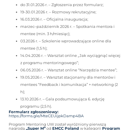
do 31.01.2026 r. – Zgłoszenia przez formularz;
19-30.01.2026 r. – Rozmowy rekrutacyjne;
16.03.2026 r. – Oficjalna inauguracja;
marzec–październik 2026 r. – Spotkania mentora i
mentee (min. 3 h/miesiąc);
03.2026 r. – Szkolenie wprowadzające online dla
mentee (1,5 h);
14.04.2026 r. – Warsztat online „Jak wyciągnąć więcej
z programu mentoringowego”;
06.05.2026 r. – Warsztat online “Narzędzia mentee”;
19.05.2026 r. – Warsztat stacjonarny dla mentorów i
mentees “Feedback i komunikacja” + networking (2
h);
13.10.2026 r. – Gala podsumowująca 6. edycję
programu (2,5 h).
Formularz zgłoszeniowy:
https://forms.gle/MteCEUijpkDamp4BA
Program Mentoring UW został wyróżniony pierwszą
nagrodą
„Super M”
od
EMCC Poland
w kategorii
Program