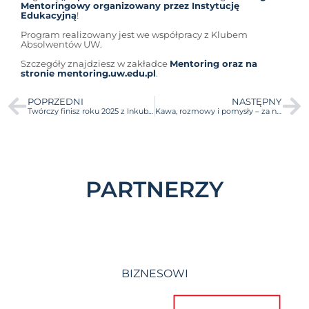
Mentoringowy organizowany przez Instytucję
Edukacyjną
!
Program realizowany jest we współpracy z Klubem
Absolwentów UW.
Szczegóły znajdziesz w zakładce
Mentoring oraz na
stronie mentoring.uw.edu.pl
.
POPRZEDNI
NASTĘPNY
Twórczy finisz roku 2025 z Inkubatorem UW!
Kawa, rozmowy i pomysły – za nami ostatnia w tym roku odsłona NiceTalk!
PARTNERZY
BIZNESOWI