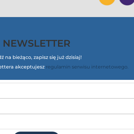
NEWSLETTER
ź na bieżąco, zapisz się już dzisiaj!
lettera akceptujesz
regulamin serwisu internetowego.