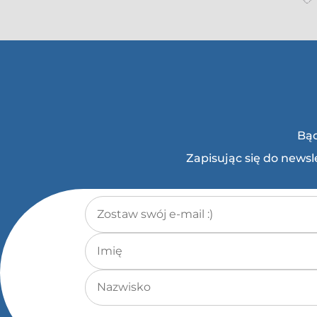
Bąd
Zapisując się do news
Adres e-mail
*
Imię
Nazwisko