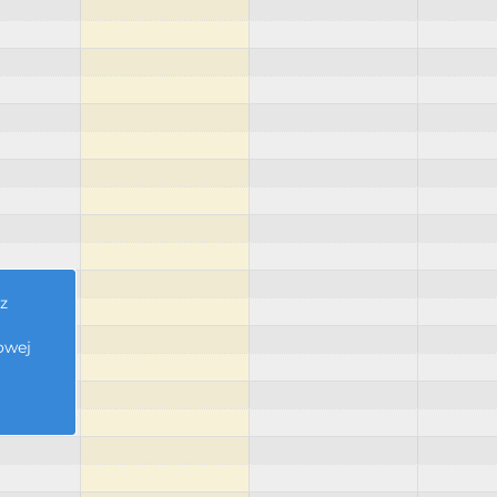
z
owej