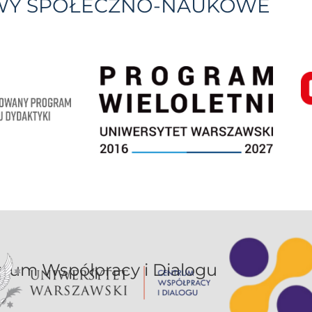
YWY SPOŁECZNO-NAUKOWE
or UW jest sekcją Centrum Współpracy i Dialogu