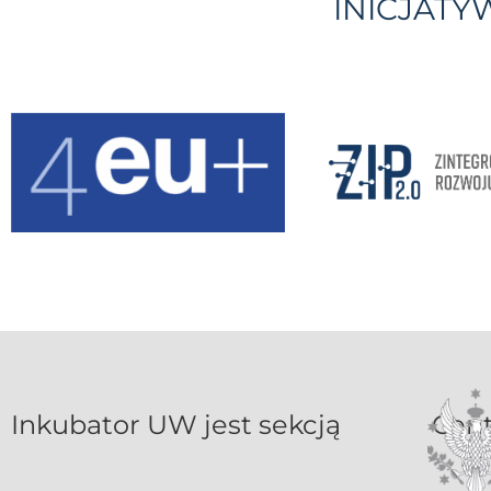
INICJAT
Inkubat