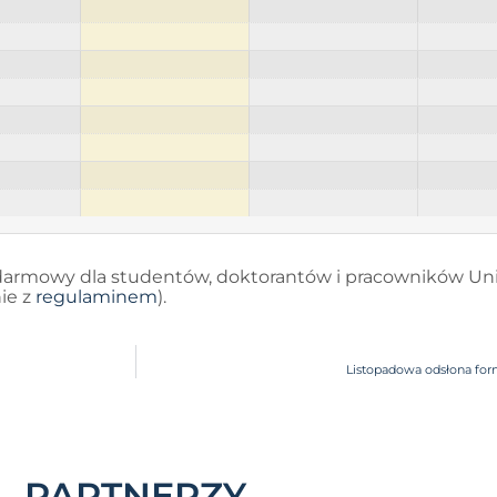
t darmowy dla studentów, doktorantów i pracowników Un
ie z
regulaminem
).
Listopadowa odsłona form
PARTNERZY