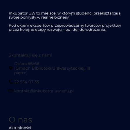
Inkubator UW to miejsce, w którym studenci przekształcają
swoje pomysły w realne biznesy.
Pod okiem ekspertów przeprowadzamy twórców projektów
przez kolejne etapy rozwoju – od idei do wdrożenia.
Skontaktuj się z nami
Dobra 56/66
(Gmach Biblioteki Uniwersyteckiej, III
piętro)
22 554 07 35
kontakt@inkubator.uw.edu.pl
O nas
Aktualności