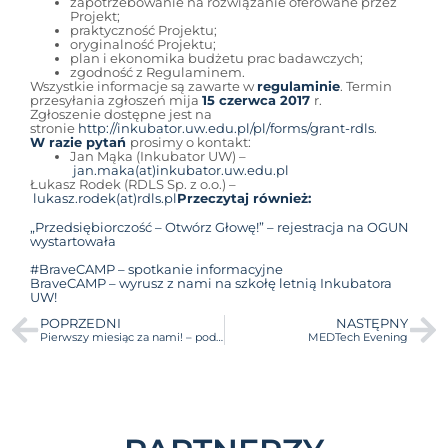
zapotrzebowanie na rozwiązanie oferowane przez
Projekt;
praktyczność Projektu;
oryginalność Projektu;
plan i ekonomika budżetu prac badawczych;
zgodność z Regulaminem.
Wszystkie informacje są zawarte w
regulaminie
. Termin
przesyłania zgłoszeń mija
15 czerwca 2017
r.
Zgłoszenie dostępne jest na
stronie
http://inkubator.uw.edu.pl/pl/forms/grant-rdls
.
W razie pytań
prosimy o kontakt:
Jan Mąka (Inkubator UW) –
jan.maka(at)inkubator.uw.edu.pl
Łukasz Rodek (RDLS Sp. z o.o.) –
lukasz.rodek(at)rdls.pl
Przeczytaj również:
„Przedsiębiorczość – Otwórz Głowę!” – rejestracja na OGUN
wystartowała
#BraveCAMP – spotkanie informacyjne
BraveCAMP – wyrusz z nami na szkołę letnią Inkubatora
UW!
POPRZEDNI
NASTĘPNY
Pierwszy miesiąc za nami! – podsumowanie działalności Inkubatora UW
MEDTech Evening