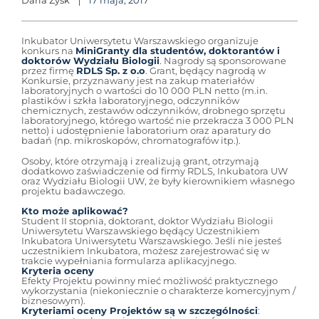
Daria Zyśk
17 maja, 2017
Inkubator Uniwersytetu Warszawskiego organizuje
konkurs na
MiniGranty dla studentów, doktorantów i
doktorów Wydziału Biologii
. Nagrody są sponsorowane
przez firmę
RDLS Sp. z o.o
. Grant, będący nagrodą w
Konkursie, przyznawany jest na zakup materiałów
laboratoryjnych o wartości do 10 000 PLN netto (m.in.
plastików i szkła laboratoryjnego, odczynników
chemicznych, zestawów odczynników, drobnego sprzętu
laboratoryjnego, którego wartość nie przekracza 3 000 PLN
netto) i udostępnienie laboratorium oraz aparatury do
badań (np. mikroskopów, chromatografów itp.).
Osoby, które otrzymają i zrealizują grant, otrzymają
dodatkowo zaświadczenie od firmy RDLS, Inkubatora UW
oraz Wydziału Biologii UW, że były kierownikiem własnego
projektu badawczego.
Kto może aplikować?
Student II stopnia, doktorant, doktor Wydziału Biologii
Uniwersytetu Warszawskiego będący Uczestnikiem
Inkubatora Uniwersytetu Warszawskiego. Jeśli nie jesteś
uczestnikiem Inkubatora, możesz zarejestrować się w
trakcie wypełniania formularza aplikacyjnego.
Kryteria oceny
Efekty Projektu powinny mieć możliwość praktycznego
wykorzystania (niekoniecznie o charakterze komercyjnym /
biznesowym).
Kryteriami oceny Projektów są w szczególności
: