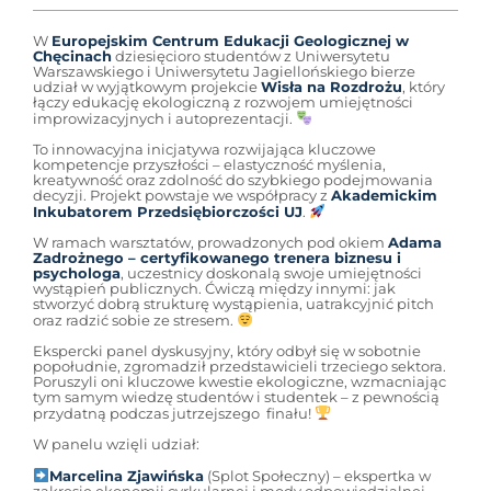
W
Europejskim Centrum Edukacji Geologicznej w
Chęcinach
dziesięcioro studentów z Uniwersytetu
Warszawskiego i Uniwersytetu Jagiellońskiego bierze
udział w wyjątkowym projekcie
Wisła na Rozdrożu
, który
łączy edukację ekologiczną z rozwojem umiejętności
improwizacyjnych i autoprezentacji.
To innowacyjna inicjatywa rozwijająca kluczowe
kompetencje przyszłości – elastyczność myślenia,
kreatywność oraz zdolność do szybkiego podejmowania
decyzji. Projekt powstaje we współpracy z
Akademickim
Inkubatorem Przedsiębiorczości UJ
.
W ramach warsztatów, prowadzonych pod okiem
Adama
Zadrożnego – certyfikowanego trenera biznesu i
psychologa
, uczestnicy doskonalą swoje umiejętności
wystąpień publicznych. Ćwiczą między innymi: jak
stworzyć dobrą strukturę wystąpienia, uatrakcyjnić pitch
oraz radzić sobie ze stresem.
Ekspercki panel dyskusyjny, który odbył się w sobotnie
popołudnie, zgromadził przedstawicieli trzeciego sektora.
Poruszyli oni kluczowe kwestie ekologiczne, wzmacniając
tym samym wiedzę studentów i studentek – z pewnością
przydatną podczas jutrzejszego finału!
W panelu wzięli udział:
Marcelina Zjawińska
(Splot Społeczny) – ekspertka w