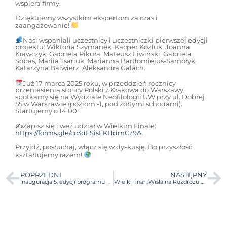
wspiera firmy.
Dziękujemy wszystkim ekspertom za czas i
zaangażowanie!
Nasi wspaniali uczestnicy i uczestniczki pierwszej edycji
projektu: Wiktoria Szymanek, Kacper Koźluk, Joanna
Krawczyk, Gabriela Pikuła, Mateusz Liwiński, Gabriela
Sobaś, Mariia Tsariuk, Marianna Bartłomiejus-Samołyk,
Katarzyna Balwierz, Aleksandra Galach.
Już 17 marca 2025 roku, w przeddzień rocznicy
przeniesienia stolicy Polski z Krakowa do Warszawy,
spotkamy się na Wydziale Neofilologii UW przy ul. Dobrej
55 w Warszawie (poziom -1, pod żółtymi schodami).
Startujemy o 14:00!
✍️Zapisz się i weź udział w Wielkim Finale:
https://forms.gle/cc3dFSisFKHdmCz9A
.
Przyjdź, posłuchaj, włącz się w dyskusję. Bo przyszłość
kształtujemy razem!
POPRZEDNI
NASTĘPNY
Inauguracja 5. edycji programu Mentoring UW za nami!
Wielki finał „Wisła na Rozdrożu – sztuka improwizacji biznesowej”