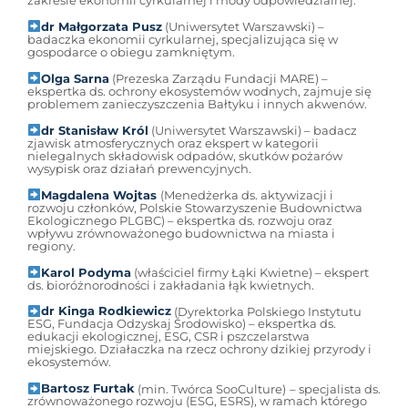
zakresie ekonomii cyrkularnej i mody odpowiedzialnej.
dr Małgorzata Pusz
(Uniwersytet Warszawski) –
badaczka ekonomii cyrkularnej, specjalizująca się w
gospodarce o obiegu zamkniętym.
Olga Sarna
(Prezeska Zarządu Fundacji MARE) –
ekspertka ds. ochrony ekosystemów wodnych, zajmuje się
problemem zanieczyszczenia Bałtyku i innych akwenów.
dr Stanisław Król
(Uniwersytet Warszawski) – badacz
zjawisk atmosferycznych oraz ekspert w kategorii
nielegalnych składowisk odpadów, skutków pożarów
wysypisk oraz działań prewencyjnych.
Magdalena Wojtas
(Menedżerka ds. aktywizacji i
rozwoju członków, Polskie Stowarzyszenie Budownictwa
Ekologicznego PLGBC) – ekspertka ds. rozwoju oraz
wpływu zrównoważonego budownictwa na miasta i
regiony.
Karol Podyma
(właściciel firmy Łąki Kwietne) – ekspert
ds. bioróżnorodności i zakładania łąk kwietnych.
dr Kinga Rodkiewicz
(Dyrektorka Polskiego Instytutu
ESG, Fundacja Odzyskaj Środowisko) – ekspertka ds.
edukacji ekologicznej, ESG, CSR i pszczelarstwa
miejskiego. Działaczka na rzecz ochrony dzikiej przyrody i
ekosystemów.
Bartosz Furtak
(min. Twórca SooCulture)
– specjalista ds.
zrównoważonego rozwoju (ESG, ESRS), w ramach którego