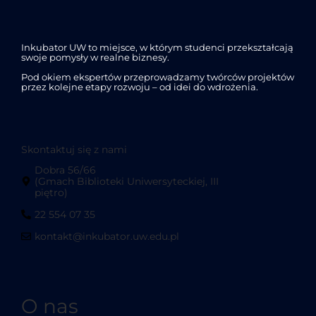
Inkubator UW to miejsce, w którym studenci przekształcają
swoje pomysły w realne biznesy.
Pod okiem ekspertów przeprowadzamy twórców projektów
przez kolejne etapy rozwoju – od idei do wdrożenia.
Skontaktuj się z nami
Dobra 56/66
(Gmach Biblioteki Uniwersyteckiej, III
piętro)
22 554 07 35
kontakt@inkubator.uw.edu.pl
O nas