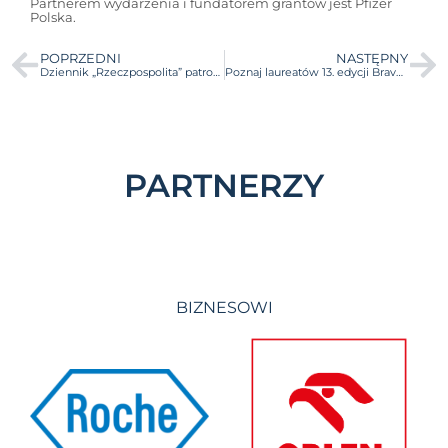
Partnerem wydarzenia i fundatorem grantów jest Pfizer
Polska.
POPRZEDNI
NASTĘPNY
Dziennik „Rzeczpospolita” patronem medialnym 13. edycji Akademii Przedsiębiorczości BraveCamp!
Poznaj laureatów 13. edycji BraveCamp!
PARTNERZY
BIZNESOWI