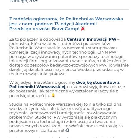
13 lutego, 2025
Z radością ogłaszamy, że Politechnika Warszawska
jest z nami podczas 13. edycji Akademii
Przedsiębiorczości BraveCamp!
Za to połączenie odpowiada
Centrum Innowacji PW
–
jednostka, która wspiera studentów i pracowników
Politechniki Warszawskiej w tworzeniu startupów oraz
komercjalizacji innowacyjnych technologii. CINN PW
pomaga w uzyskiwaniu patentów, sprzedaży technologii,
inkubacji firm i organizowaniu warsztatów, a także oferuje
dostęp do zespołów badawczo-rozwojowych PW. To właśnie
dzięki jej działalności inżynierska wiedza przeradza się w
realne rozwiązania rynkowe.
W tej edycji BraveCamp gościmy
dwójkę studentów z
Politechniki Warszawskiej
, co stanowi wyjątkową okazję
do pokazania, jak techniczne wykształcenie łączy się z
przedsiębiorczością.
Studia na Politechnice Warszawskiej to nie tylko solidna
wiedza inżynierska, ale także rozwój analitycznego
myślenia, kreatywności i umiejętności rozwiązywania
problemów. Studenci PW wyróżniają się praktycznym
podejściem do technologii i zdolnością do tworzenia
nowoczesnych rozwiązań – to właśnie one często stoją za
przełomowymi startupami!