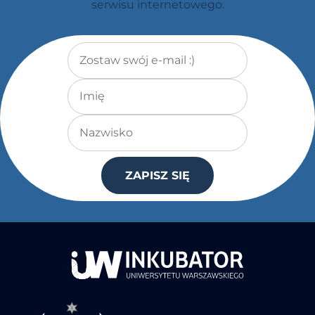
serwisu internetowego.
Adres e-mail
*
Imię
Nazwisko
ZAPISZ SIĘ