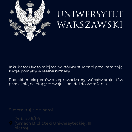
Inkubator UW to miejsce, w którym studenci przekształcają
swoje pomysły w realne biznesy.
Pod okiem ekspertów przeprowadzamy twórców projektów
przez kolejne etapy rozwoju – od idei do wdrożenia.
Skontaktuj się z nami
Dobra 56/66
(Gmach Biblioteki Uniwersyteckiej, III
piętro)