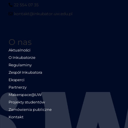
22 554 07 35
kontakt@inkubator.uw.edu.pl
O nas
Aktualności
O Inkubatorze
Regulaminy
Zespół Inkubatora
Eksperci
Partnerzy
Makerspace@UW
Projekty studentów
Zamówienia publiczne
Kontakt