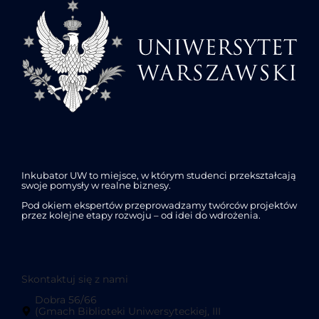
Inkubator UW to miejsce, w którym studenci przekształcają
swoje pomysły w realne biznesy.
Pod okiem ekspertów przeprowadzamy twórców projektów
przez kolejne etapy rozwoju – od idei do wdrożenia.
Skontaktuj się z nami
Dobra 56/66
(Gmach Biblioteki Uniwersyteckiej, III