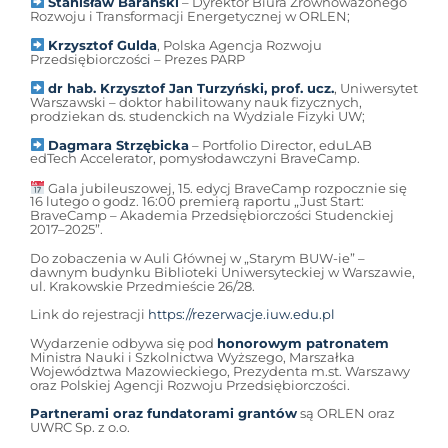
Stanisław Barański
– Dyrektor Biura Zrównoważonego
Rozwoju i Transformacji Energetycznej w ORLEN;
Krzysztof Gulda
, Polska Agencja Rozwoju
Przedsiębiorczości – Prezes PARP
dr hab. Krzysztof Jan Turzyński, prof. ucz.
, Uniwersytet
Warszawski – doktor habilitowany nauk fizycznych,
prodziekan ds. studenckich na Wydziale Fizyki UW;
Dagmara Strzębicka
– Portfolio Director, eduLAB
edTech Accelerator, pomysłodawczyni BraveCamp.
Gala jubileuszowej, 15. edycj BraveCamp rozpocznie się
16 lutego o godz. 16:00 premierą raportu „Just Start:
BraveCamp – Akademia Przedsiębiorczości Studenckiej
2017–2025”.
Do zobaczenia w Auli Głównej w „Starym BUW-ie” –
dawnym budynku Biblioteki Uniwersyteckiej w Warszawie,
ul. Krakowskie Przedmieście 26/28.
Link do rejestracji
https://rezerwacje.iuw.edu.pl
Wydarzenie odbywa się pod
honorowym patronatem
Ministra Nauki i Szkolnictwa Wyższego, Marszałka
Województwa Mazowieckiego, Prezydenta m.st. Warszawy
oraz Polskiej Agencji Rozwoju Przedsiębiorczości.
Partnerami oraz fundatorami grantów
są ORLEN oraz
UWRC Sp. z o.o.