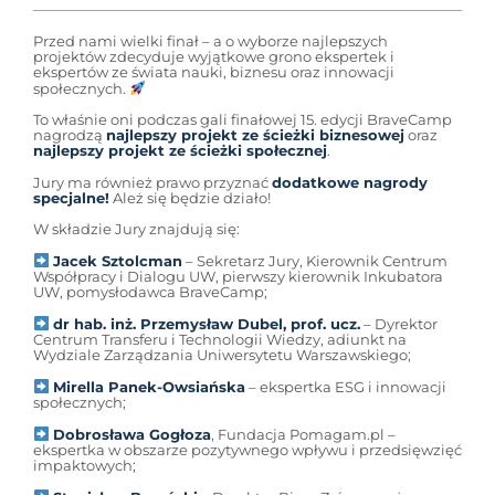
Przed nami wielki finał – a o wyborze najlepszych
projektów zdecyduje wyjątkowe grono ekspertek i
ekspertów ze świata nauki, biznesu oraz innowacji
społecznych.
To właśnie oni podczas gali finałowej 15. edycji BraveCamp
nagrodzą
najlepszy projekt ze ścieżki biznesowej
oraz
najlepszy projekt ze ścieżki społecznej
.
Jury ma również prawo przyznać
dodatkowe nagrody
specjalne!
Ależ się będzie działo!
W składzie Jury znajdują się:
Jacek Sztolcman
– Sekretarz Jury, Kierownik Centrum
Współpracy i Dialogu UW, pierwszy kierownik Inkubatora
UW, pomysłodawca BraveCamp;
dr hab. inż. Przemysław Dubel, prof. ucz.
– Dyrektor
Centrum Transferu i Technologii Wiedzy, adiunkt na
Wydziale Zarządzania Uniwersytetu Warszawskiego;
Mirella Panek-Owsiańska
– ekspertka ESG i innowacji
społecznych;
Dobrosława Gogłoza
, Fundacja Pomagam.pl –
ekspertka w obszarze pozytywnego wpływu i przedsięwzięć
impaktowych;