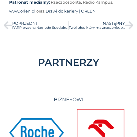
Patronat medialny:
Rzeczpospolita, Radio Kampus.
www.orlen.pl
oraz
Drzwi do kariery | ORLEN
POPRZEDNI
NASTĘPNY
PARP przyzna Nagrodę Specjalną podczas 15. edycji BraveCampu
Twój głos, który ma znaczenie, pokaż go na Gali Finałowej 15. edycji BraveCamp!
PARTNERZY
BIZNESOWI