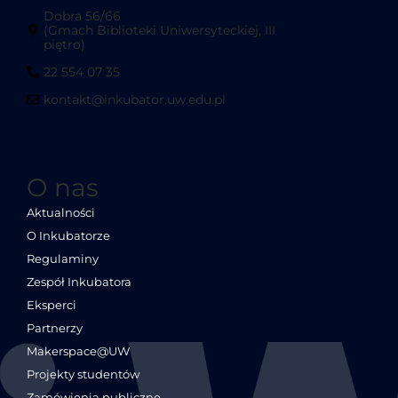
Dobra 56/66
(Gmach Biblioteki Uniwersyteckiej, III
piętro)
22 554 07 35
kontakt@inkubator.uw.edu.pl
O nas
Aktualności
O Inkubatorze
Regulaminy
Zespół Inkubatora
Eksperci
Partnerzy
Makerspace@UW
Projekty studentów
Zamówienia publiczne