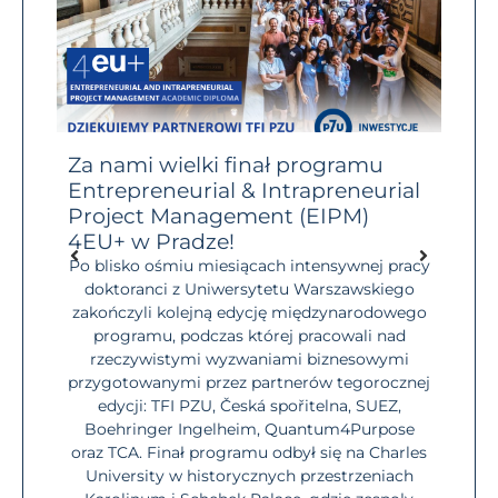
RP
Za nami wielki finał programu
Prz
Entrepreneurial & Intrapreneurial
Brav
Project Management (EIPM)
10 l
świat
dostęp
4EU+ w Pradze!
Masz
ch
niego
Po blisko ośmiu miesiącach intensywnej pracy
czym
społe
doktoranci z Uniwersytetu Warszawskiego
iebie,
zakończyli kolejną edycję międzynarodowego
chcesz
o
programu, podczas której pracowali nad
jać
stu
rzeczywistymi wyzwaniami biznesowymi
ny.
dopie
przygotowanymi przez partnerów tegorocznej
w,
F
edycji: TFI PZU, Česká spořitelna, SUEZ,
Boehringer Ingelheim, Quantum4Purpose
Możli
oraz TCA. Finał programu odbył się na Charles
University w historycznych przestrzeniach