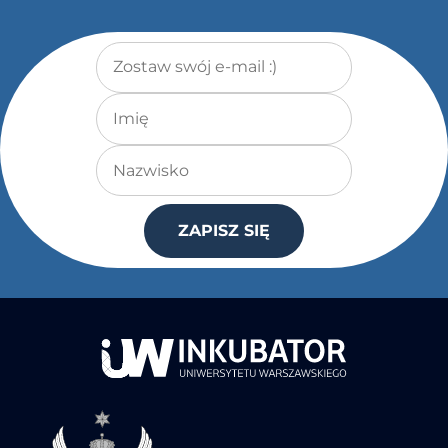
Adres e-mail
*
Imię
Nazwisko
ZAPISZ SIĘ