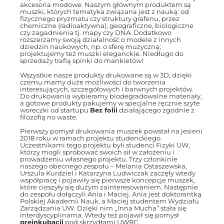
akcesoria modowe. Naszym głównym produktem są
muszki, których tematyka związana jest z nauką: od
fizycznego pryzmatu czy struktury grafenu, przez
chemiczne (radioaktywna), geograficzne, biologiczne
czy zagadnienia tj. mapy czy DNA. Dodatkowo
rozszerzamy swoją działalność o modele z innych
dziedzin naukowych, np. o sferę muzyczną;
projektujemy też muszki eleganckie. Niedługo do
sprzedaży trafią spinki do mankietów!
Wszystkie nasze produkty drukowane są w 3D, dzięki
czemu mamy duże możliwości do tworzenia
interesujących, szczegółowych i barwnych projektów.
Do drukowania wybieramy biodegradowalne materiały,
a gotowe produkty pakujemy w specjalne ręcznie szyte
woreczki od startupu
Bez folii
działającego zgodnie z
filozofią no waste.
Pierwszy pomysł drukowania muszek powstał na jesieni
2018 roku w ramach projektu studenckiego.
Uczestnikami tego projektu byli studenci Fizyki UW,
którzy mogli spróbować swoich sił w założeniu i
prowadzeniu własnego projektu. Trzy członkinie
naszego obecnego zespołu – Melania Ostaszewska,
Urszula Kurdziel i Katarzyna Ludwiczak zaczęły wtedy
współpracę i pojawiły się pierwsze koncepcje muszek,
które cieszyły się dużym zainteresowaniem. Następnie
do zespołu dołączyli Ania i Maciej. Ania jest doktorantką
Polskiej Akademii Nauk, a Maciej studentem Wydziału
Zarządzania UW. Dzięki nim ,,Inna Mucha” stała się
interdyscyplinarna. Wtedy też pojawił się pomysł
preinkubacji
pod skrzydłami UWRC.