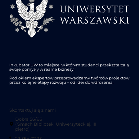
Inkubator UW to miejsce, w którym studenci przekształcają
swoje pomysły w realne biznesy.
Pod okiem ekspertów przeprowadzamy twórców projektów
przez kolejne etapy rozwoju – od idei do wdrożenia.
Skontaktuj się z nami
Dobra 56/66
(Gmach Biblioteki Uniwersyteckiej, III
piętro)
22 554 07 35