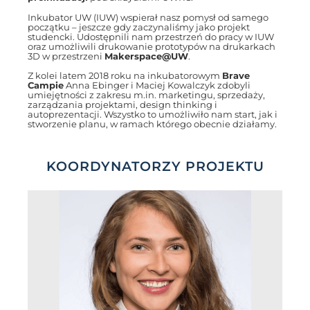
Inkubator UW (IUW) wspierał nasz pomysł od samego
początku – jeszcze gdy zaczynaliśmy jako projekt
studencki. Udostępnili nam przestrzeń do pracy w IUW
oraz umożliwili drukowanie prototypów na drukarkach
3D w przestrzeni
Makerspace@UW
.
Z kolei latem 2018 roku na inkubatorowym
Brave
Campie
Anna Ebinger i Maciej Kowalczyk zdobyli
umiejętności z zakresu m.in. marketingu, sprzedaży,
zarządzania projektami, design thinking i
autoprezentacji. Wszystko to umożliwiło nam start, jak i
stworzenie planu, w ramach którego obecnie działamy.
KOORDYNATORZY PROJEKTU