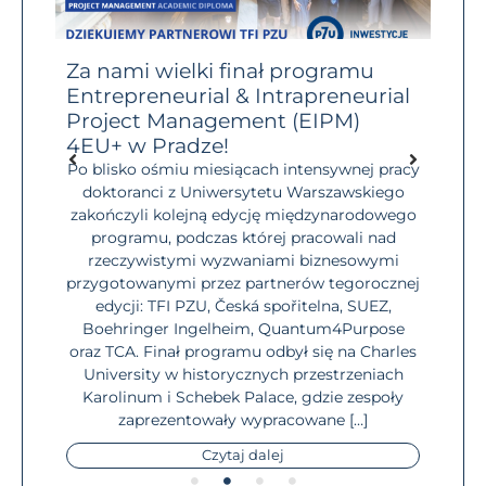
RP
Za nami wielki finał programu
Prz
Entrepreneurial & Intrapreneurial
Brav
Project Management (EIPM)
10 l
świat
dostęp
4EU+ w Pradze!
Masz
ch
niego
Po blisko ośmiu miesiącach intensywnej pracy
czym
społe
doktoranci z Uniwersytetu Warszawskiego
iebie,
zakończyli kolejną edycję międzynarodowego
iMasz
o
programu, podczas której pracowali nad
 w
stu
rzeczywistymi wyzwaniami biznesowymi
wać.
dop
przygotowanymi przez partnerów tegorocznej
, jak
F
edycji: TFI PZU, Česká spořitelna, SUEZ,
info
Boehringer Ingelheim, Quantum4Purpose
mome
oraz TCA. Finał programu odbył się na Charles
University w historycznych przestrzeniach
Karolinum i Schebek Palace, gdzie zespoły
zaprezentowały wypracowane […]
Czytaj dalej