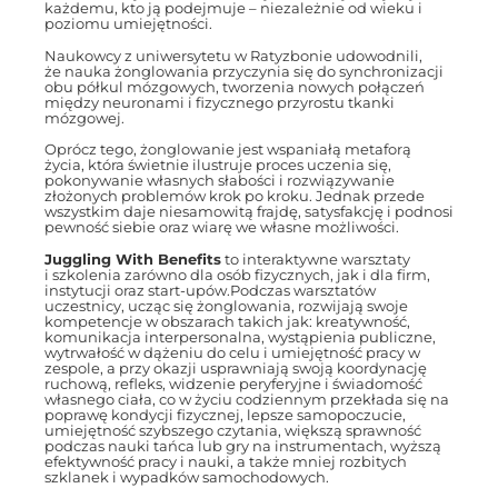
każdemu, kto ją podejmuje – niezależnie od wieku i
poziomu umiejętności.
Naukowcy z uniwersytetu w Ratyzbonie udowodnili,
że nauka żonglowania przyczynia się do synchronizacji
obu półkul mózgowych, tworzenia nowych połączeń
między neuronami i fizycznego przyrostu tkanki
mózgowej.
Oprócz tego, żonglowanie jest wspaniałą metaforą
życia, która świetnie ilustruje proces uczenia się,
pokonywanie własnych słabości i rozwiązywanie
złożonych problemów krok po kroku. Jednak przede
wszystkim daje niesamowitą frajdę, satysfakcję i podnosi
pewność siebie oraz wiarę we własne możliwości.
Juggling With Benefits
to interaktywne warsztaty
i szkolenia zarówno dla osób fizycznych, jak i dla firm,
instytucji oraz start-upów.Podczas warsztatów
uczestnicy, ucząc się żonglowania, rozwijają swoje
kompetencje w obszarach takich jak: kreatywność,
komunikacja interpersonalna, wystąpienia publiczne,
wytrwałość w dążeniu do celu i umiejętność pracy w
zespole, a przy okazji usprawniają swoją koordynację
ruchową, refleks, widzenie peryferyjne i świadomość
własnego ciała, co w życiu codziennym przekłada się na
poprawę kondycji fizycznej, lepsze samopoczucie,
umiejętność szybszego czytania, większą sprawność
podczas nauki tańca lub gry na instrumentach, wyższą
efektywność pracy i nauki, a także mniej rozbitych
szklanek i wypadków samochodowych.