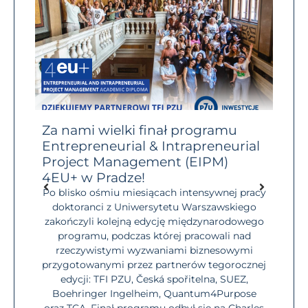
RP
Za nami wielki finał programu
Prz
Entrepreneurial & Intrapreneurial
Brav
Project Management (EIPM)
10 l
świat
dostęp
4EU+ w Pradze!
Masz
ch
niego
Po blisko ośmiu miesiącach intensywnej pracy
czym
społe
doktoranci z Uniwersytetu Warszawskiego
iebie,
zakończyli kolejną edycję międzynarodowego
iMasz
o
programu, podczas której pracowali nad
 w
stu
rzeczywistymi wyzwaniami biznesowymi
wać.
dop
przygotowanymi przez partnerów tegorocznej
, jak
F
edycji: TFI PZU, Česká spořitelna, SUEZ,
info
Boehringer Ingelheim, Quantum4Purpose
mome