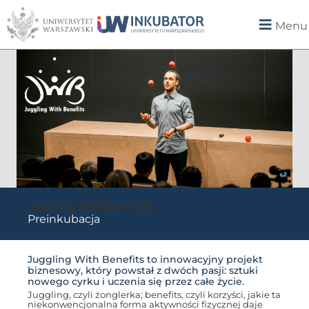
Menu
Juggling With Benefits
Preinkubacja
Juggling With Benefits to innowacyjny projekt
biznesowy, który powstał z dwóch pasji: sztuki
nowego cyrku i uczenia się przez całe życie.
Juggling, czyli żonglerka; benefits, czyli korzyści, jakie ta
niekonwencjonalna forma aktywności fizycznej daje