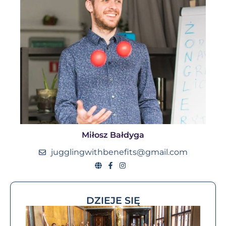
Miłosz Bałdyga
jugglingwithbenefits@gmail.com
DZIEJE SIĘ