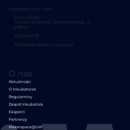
Skontaktuj się z nami
Dobra 56/66
(Gmach Biblioteki Uniwersyteckiej, III
piętro)
22 554 07 35
kontakt@inkubator.uw.edu.pl
O nas
Aktualności
O Inkubatorze
Regulaminy
Zespół Inkubatora
Eksperci
Partnerzy
Makerspace@UW