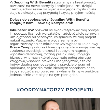
W
Juggling With Benefits
stawiamy na kreatywność,
otwartość na nowe pomysły i profesjonalizm, dzięki
czemu jednoczesne rozwijanie swojego umysłu i ciała
staje się ekscytującą przygodą i czystą przyjemnością.
Dołącz do społeczności Juggling With Benefits,
żongluj z nami i baw się korzyściami!
Inkubator UW
pozwolił mi skonkretyzować mój pomysł
i – podczas licznych warsztatów – zdobyć wiele cennych
umiejętności biznesowych, co sprawiło, że mój projekt
nabrał rozpędu. Ważnym wydarzeniem był
organizowany przez Inkubator UW wyjazd szkoleniowy
Brave Camp
, podczas którego pogłębiłem swoją wiedzę
z zakresu przedsiębiorczości i zdobyłem nagrodę
w postaci darmowej, rocznej preinkubacji mojego
biznesu, w ramach której otrzymuję pełną obsługę
księgową, wsparcie prawne i merytoryczne, a także
indywidualną pomoc ze strony przydzielonego mi
opiekuna, co jest dla mnie idealnym sposobem na to,
żeby nauczyć się prowadzenia własnej firmy w praktyce,
jednocześnie zarabiając na tym pieniądze.
KOORDYNATORZY PROJEKTU