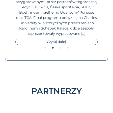
wać.
dop
przygotowanymi przez partnerów tegorocznej
, jak
F
edycji: TFI PZU, Česká spořitelna, SUEZ,
info
Boehringer Ingelheim, Quantum4Purpose
mome
oraz TCA. Finał programu odbył się na Charles
University w historycznych przestrzeniach
Karolinum i Schebek Palace, gdzie zespoły
zaprezentowały wypracowane […]
Czytaj dalej
PARTNERZY