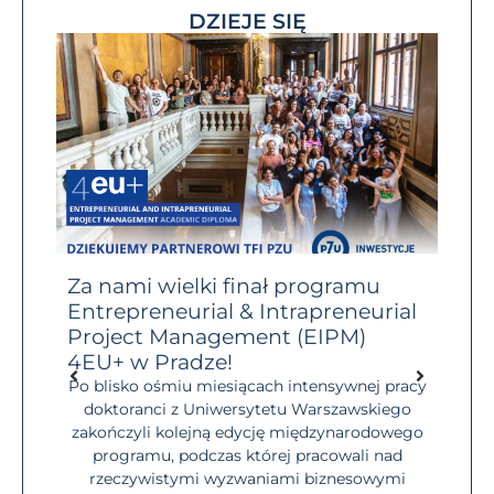
DZIEJE SIĘ
RP
Za nami wielki finał programu
Prz
Entrepreneurial & Intrapreneurial
Brav
Project Management (EIPM)
10 l
świat
dostęp
4EU+ w Pradze!
Masz
ch
niego
Po blisko ośmiu miesiącach intensywnej pracy
czym
społe
doktoranci z Uniwersytetu Warszawskiego
iebie,
zakończyli kolejną edycję międzynarodowego
iMasz
o
programu, podczas której pracowali nad
 w
stu
rzeczywistymi wyzwaniami biznesowymi