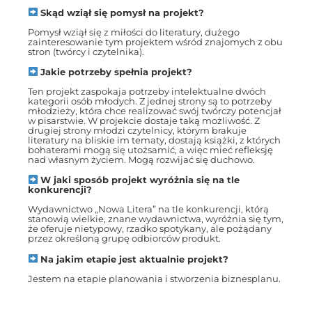
Skąd wziął się pomysł na projekt?
Pomysł wziął się z miłości do literatury, dużego
zainteresowanie tym projektem wśród znajomych z obu
stron (twórcy i czytelnika).
Jakie potrzeby spełnia projekt?
Ten projekt zaspokaja potrzeby intelektualne dwóch
kategorii osób młodych. Z jednej strony są to potrzeby
młodzieży, która chce realizować swój twórczy potencjał
w pisarstwie. W projekcie dostaje taką możliwość. Z
drugiej strony młodzi czytelnicy, którym brakuje
literatury na bliskie im tematy, dostają książki, z których
bohaterami mogą się utożsamić, a więc mieć refleksję
nad własnym życiem. Mogą rozwijać się duchowo.
W jaki sposób projekt wyróżnia się na tle
konkurencji?
Wydawnictwo „Nowa Litera” na tle konkurencji, którą
stanowią wielkie, znane wydawnictwa, wyróżnia się tym,
że oferuje nietypowy, rzadko spotykany, ale pożądany
przez określoną grupę odbiorców produkt.
Na jakim etapie jest aktualnie projekt?
Jestem na etapie planowania i stworzenia biznesplanu.