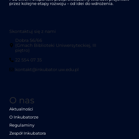
przez kolejne etapy rozwoju – od idei do wdrożenia.
Skontaktuj się z nami
Dobra 56/66
(Gmach Biblioteki Uniwersyteckiej, III
piętro)
22 554 07 35
kontakt@inkubator.uw.edu.pl
O nas
Aktualności
O Inkubatorze
Regulaminy
Zespół Inkubatora