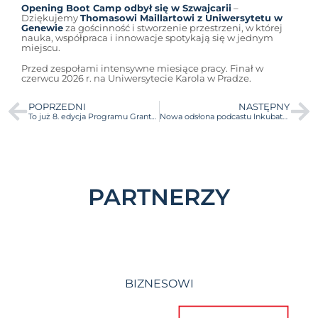
Opening Boot Camp odbył się w Szwajcarii
–
Dziękujemy
Thomasowi Maillartowi z Uniwersytetu w
Genewie
za gościnność i stworzenie przestrzeni, w której
nauka, współpraca i innowacje spotykają się w jednym
miejscu.
Przed zespołami intensywne miesiące pracy. Finał w
czerwcu 2026 r. na Uniwersytecie Karola w Pradze.
POPRZEDNI
NASTĘPNY
To już 8. edycja Programu Grantowego Laboratorium Pomysłów – i jednocześnie ostatnia w tym roku. Zgłoś się!
Nowa odsłona podcastu Inkubatora UW „UWażnie o przedsiębiorczości”!
PARTNERZY
BIZNESOWI