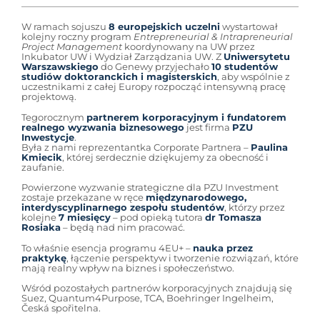
W ramach sojuszu
8 europejskich uczelni
wystartował
kolejny roczny program
Entrepreneurial & Intrapreneurial
Project Management
koordynowany na UW przez
Inkubator UW i Wydział Zarządzania UW. Z
Uniwersytetu
Warszawskiego
do Genewy przyjechało
10 studentów
studiów doktoranckich i magisterskich
, aby wspólnie z
uczestnikami z całej Europy rozpocząć intensywną pracę
projektową.
Tegorocznym
partnerem korporacyjnym i fundatorem
realnego wyzwania biznesowego
jest firma
PZU
Inwestycje
.
Była z nami reprezentantka Corporate Partnera –
Paulina
Kmiecik
, której serdecznie dziękujemy za obecność i
zaufanie.
Powierzone wyzwanie strategiczne dla PZU Investment
zostaje przekazane w ręce
międzynarodowego,
interdyscyplinarnego zespołu studentów
, którzy przez
kolejne
7 miesięcy
– pod opieką tutora
dr Tomasza
Rosiaka
– będą nad nim pracować.
To właśnie esencja programu 4EU+ –
nauka przez
praktykę
, łączenie perspektyw i tworzenie rozwiązań, które
mają realny wpływ na biznes i społeczeństwo.
Wśród pozostałych partnerów korporacyjnych znajdują się
Suez, Quantum4Purpose, TCA, Boehringer Ingelheim,
Česká spořitelna.