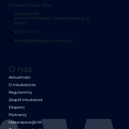
Skontaktuj się z nami
Dobra 56/66
(Gmach Biblioteki Uniwersyteckiej, III
piętro)
22 554 07 35
kontakt@inkubator.uw.edu.pl
O nas
Aktualności
O Inkubatorze
Regulaminy
Zespół Inkubatora
Eksperci
Partnerzy
Makerspace@UW