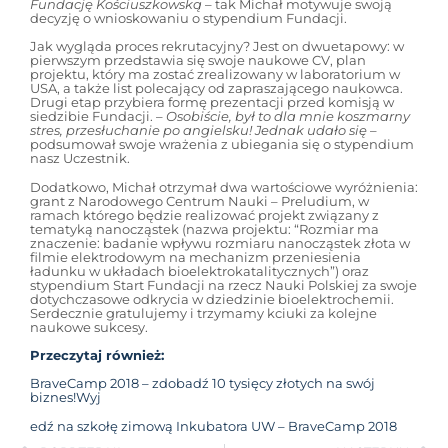
Fundację Kościuszkowską
– tak Michał motywuje swoją
decyzję o wnioskowaniu o stypendium Fundacji.
Jak wygląda proces rekrutacyjny? Jest on dwuetapowy: w
pierwszym przedstawia się swoje naukowe CV, plan
projektu, który ma zostać zrealizowany w laboratorium w
USA, a także list polecający od zapraszającego naukowca.
Drugi etap przybiera formę prezentacji przed komisją w
siedzibie Fundacji. –
Osobiście, był to dla mnie koszmarny
stres, przesłuchanie po angielsku! Jednak udało się
–
podsumował swoje wrażenia z ubiegania się o stypendium
nasz Uczestnik.
Dodatkowo, Michał otrzymał dwa wartościowe wyróżnienia:
grant z Narodowego Centrum Nauki – Preludium, w
ramach którego będzie realizować projekt związany z
tematyką nanocząstek (nazwa projektu: “Rozmiar ma
znaczenie: badanie wpływu rozmiaru nanocząstek złota w
filmie elektrodowym na mechanizm przeniesienia
ładunku w układach bioelektrokatalitycznych”) oraz
stypendium Start Fundacji na rzecz Nauki Polskiej za swoje
dotychczasowe odkrycia w dziedzinie bioelektrochemii.
Serdecznie gratulujemy i trzymamy kciuki za kolejne
naukowe sukcesy.
Przeczytaj również:
BraveCamp 2018 – zdobadź 10 tysięcy złotych na swój
biznes!
Wyj
edź na szkołę zimową Inkubatora UW – BraveCamp 2018