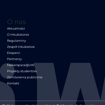
O nas
Aktualności
O Inkubatorze
Regulaminy
Zespół Inkubatora
Eksperci
Partnerzy
Makerspace@UW
Projekty studentów
Zamówienia publiczne
Kontakt