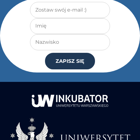
Adres e-mail
*
Imię
Nazwisko
ZAPISZ SIĘ