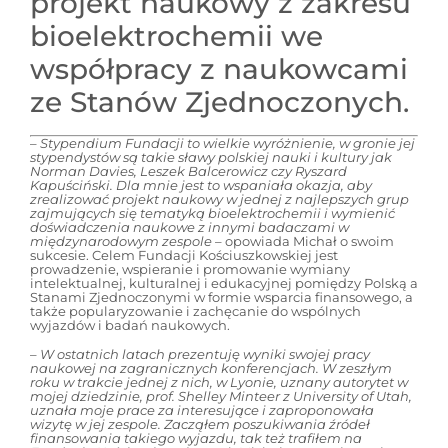
projekt naukowy z zakresu
bioelektrochemii we
współpracy z naukowcami
ze Stanów Zjednoczonych.
–
Stypendium Fundacji to wielkie wyróżnienie, w gronie jej
stypendystów są takie sławy polskiej nauki i kultury jak
Norman Davies, Leszek Balcerowicz czy Ryszard
Kapuściński. Dla mnie jest to wspaniała okazja, aby
zrealizować projekt naukowy w jednej z najlepszych grup
zajmujących się tematyką bioelektrochemii i wymienić
doświadczenia naukowe z innymi badaczami w
międzynarodowym zespole
– opowiada Michał o swoim
sukcesie. Celem Fundacji Kościuszkowskiej jest
prowadzenie, wspieranie i promowanie wymiany
intelektualnej, kulturalnej i edukacyjnej pomiędzy Polską a
Stanami Zjednoczonymi w formie wsparcia finansowego, a
także popularyzowanie i zachęcanie do wspólnych
wyjazdów i badań naukowych.
–
W ostatnich latach prezentuję wyniki swojej pracy
naukowej na zagranicznych konferencjach. W zeszłym
roku w trakcie jednej z nich, w Lyonie, uznany autorytet w
mojej dziedzinie, prof. Shelley Minteer z University of Utah,
uznała moje prace za interesujące i zaproponowała
wizytę w jej zespole. Zacząłem poszukiwania źródeł
finansowania takiego wyjazdu, tak też trafiłem na