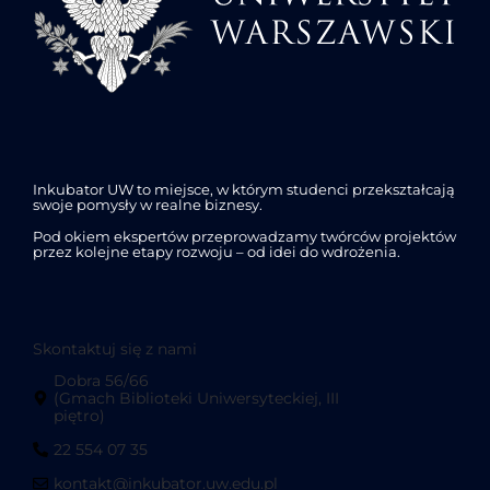
Inkubator UW to miejsce, w którym studenci przekształcają
swoje pomysły w realne biznesy.
Pod okiem ekspertów przeprowadzamy twórców projektów
przez kolejne etapy rozwoju – od idei do wdrożenia.
Skontaktuj się z nami
Dobra 56/66
(Gmach Biblioteki Uniwersyteckiej, III
piętro)
22 554 07 35
kontakt@inkubator.uw.edu.pl