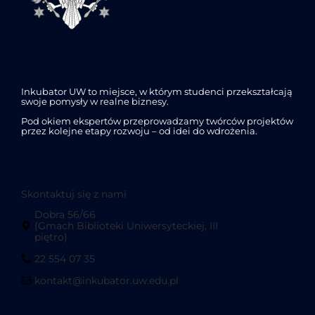
Inkubator UW to miejsce, w którym studenci przekształcają
swoje pomysły w realne biznesy.
Pod okiem ekspertów przeprowadzamy twórców projektów
przez kolejne etapy rozwoju – od idei do wdrożenia.
Skontaktuj się z nami
Dobra 56/66
(Gmach Biblioteki Uniwersyteckiej, III
piętro)
22 554 07 35
kontakt@inkubator.uw.edu.pl