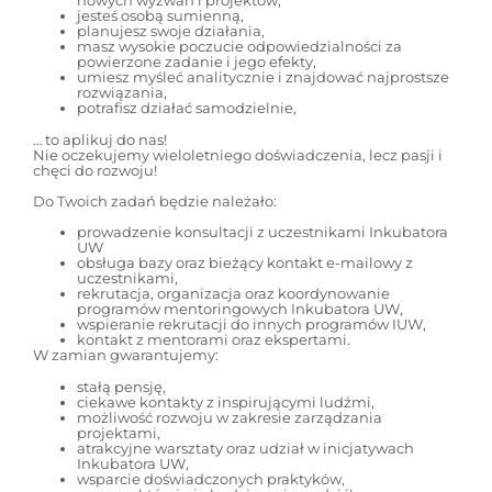
nowych wyzwań i projektów,
jesteś osobą sumienną,
planujesz swoje działania,
masz wysokie poczucie odpowiedzialności za
powierzone zadanie i jego efekty,
umiesz myśleć analitycznie i znajdować najprostsze
rozwiązania,
potrafisz działać samodzielnie,
… to aplikuj do nas!
Nie oczekujemy wieloletniego doświadczenia, lecz pasji i
chęci do rozwoju!
Do Twoich zadań będzie należało:
prowadzenie konsultacji z uczestnikami Inkubatora
UW
obsługa bazy oraz bieżący kontakt e-mailowy z
uczestnikami,
rekrutacja, organizacja oraz koordynowanie
programów mentoringowych Inkubatora UW,
wspieranie rekrutacji do innych programów IUW,
kontakt z mentorami oraz ekspertami.
W zamian gwarantujemy:
stałą pensję,
ciekawe kontakty z inspirującymi ludźmi,
możliwość rozwoju w zakresie zarządzania
projektami,
atrakcyjne warsztaty oraz udział w inicjatywach
Inkubatora UW,
wsparcie doświadczonych praktyków,