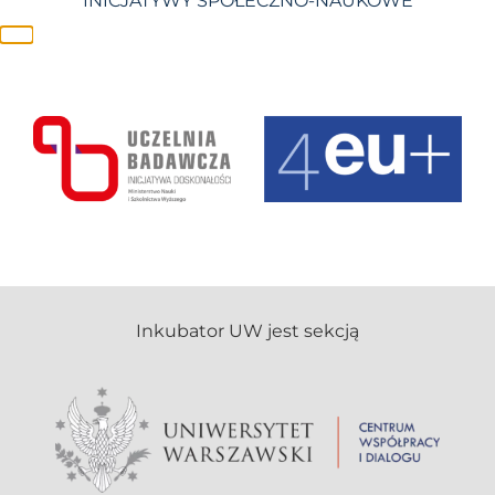
INICJATYWY SPOŁECZNO-NAUKOWE