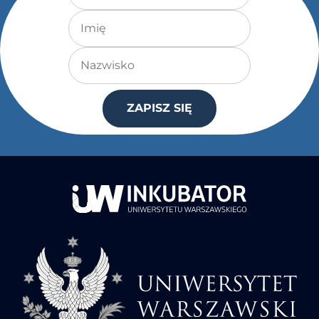
Imię
Nazwisko
ZAPISZ SIĘ