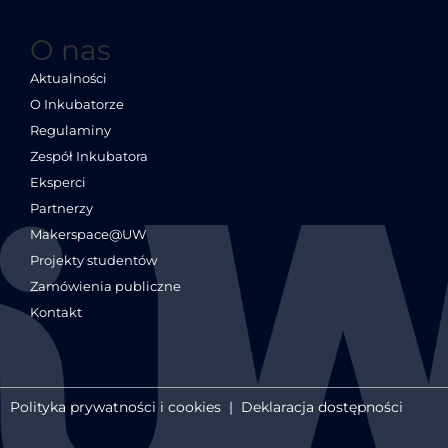
O nas
Aktualności
O Inkubatorze
Regulaminy
Zespół Inkubatora
Eksperci
Partnerzy
Makerspace@UW
Projekty studentów
Zamówienia publiczne
Kontakt
Polityka prywatności i cookies
|
Deklaracja dostępności