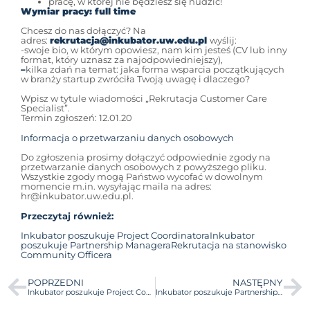
pracę, w której nie będziesz się nudzić!
Wymiar pracy: full time
Chcesz do nas dołączyć? Na
adres:
rekrutacja@inkubator.uw.edu.pl
wyślij:
-swoje bio, w którym opowiesz, nam kim jesteś (CV lub inny
format, który uznasz za najodpowiedniejszy),
–
kilka zdań na temat: jaka forma wsparcia początkujących
w branży startup zwróciła Twoją uwagę i dlaczego?
Wpisz w tytule wiadomości „Rekrutacja Customer Care
Specialist”.
Termin zgłoszeń: 12.01.20
Informacja o przetwarzaniu danych osobowych
Do zgłoszenia prosimy dołączyć odpowiednie zgody na
przetwarzanie danych osobowych z powyższego pliku.
Wszystkie zgody mogą Państwo wycofać w dowolnym
momencie m.in. wysyłając maila na adres:
hr@inkubator.uw.edu.pl.
Przeczytaj również:
Inkubator poszukuje Project Coordinatora
Inkubator
poszukuje Partnership Managera
Rekrutacja na stanowisko
Community Officera
POPRZEDNI
NASTĘPNY
Inkubator poszukuje Project Coordinatora
Inkubator poszukuje Partnership Managera