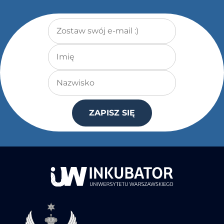
Adres e-mail
*
Imię
Nazwisko
ZAPISZ SIĘ