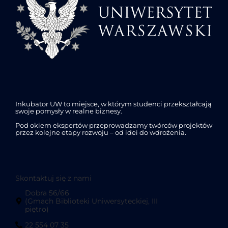
Inkubator UW to miejsce, w którym studenci przekształcają
swoje pomysły w realne biznesy.
Pod okiem ekspertów przeprowadzamy twórców projektów
przez kolejne etapy rozwoju – od idei do wdrożenia.
Skontaktuj się z nami
Dobra 56/66
(Gmach Biblioteki Uniwersyteckiej, III
piętro)
22 554 07 35