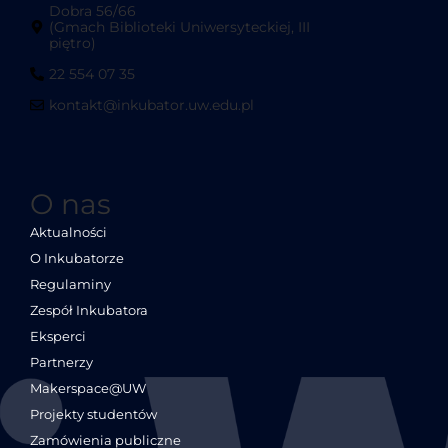
Dobra 56/66
(Gmach Biblioteki Uniwersyteckiej, III
piętro)
22 554 07 35
kontakt@inkubator.uw.edu.pl
O nas
Aktualności
O Inkubatorze
Regulaminy
Zespół Inkubatora
Eksperci
Partnerzy
Makerspace@UW
Projekty studentów
Zamówienia publiczne