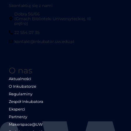
Skontaktuj się z nami
Dobra 56/66
(Gmach Biblioteki Uniwersyteckiej, III
piętro)
22 554 07 35
kontakt@inkubator.uw.edu.pl
O nas
Aktualności
O Inkubatorze
Regulaminy
Zespół Inkubatora
Eksperci
Partnerzy
Makerspace@UW