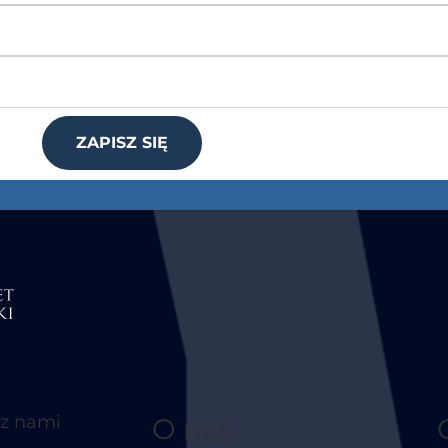
ZAPISZ SIĘ
 z nami
O nas