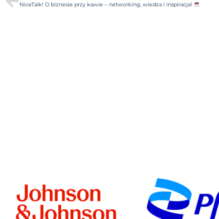
NiceTalk! O biznesie przy kawie – networking, wiedza i inspiracja!