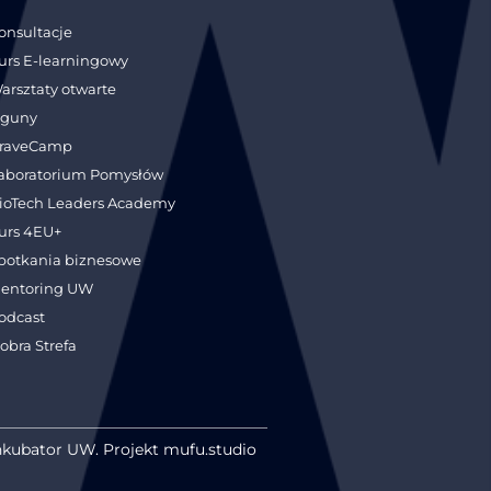
onsultacje
urs E-learningowy
arsztaty otwarte
guny
raveCamp
aboratorium Pomysłów
ioTech Leaders Academy
urs 4EU+
potkania biznesowe
entoring UW
odcast
obra Strefa
nkubator UW. Projekt mufu.studio