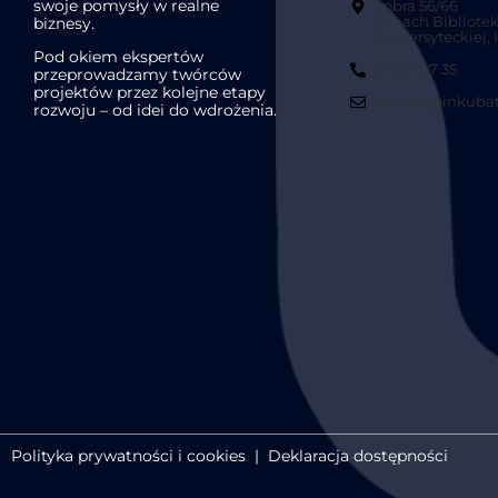
swoje pomysły w realne
Dobra 56/66
biznesy.
(Gmach Bibliotek
Uniwersyteckiej, II
Pod okiem ekspertów
22 554 07 35
przeprowadzamy twórców
projektów przez kolejne etapy
kontakt@inkubat
rozwoju – od idei do wdrożenia.
Polityka prywatności i cookies
|
Deklaracja dostępności