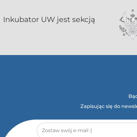
Inkubat
Bąd
Zapisując się do news
Adres e-mail
*