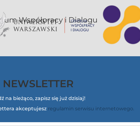
or UW jest sekcją Centrum Współpracy i Dialogu
NEWSLETTER
ź na bieżąco, zapisz się już dzisiaj!
lettera akceptujesz
regulamin serwisu internetowego.