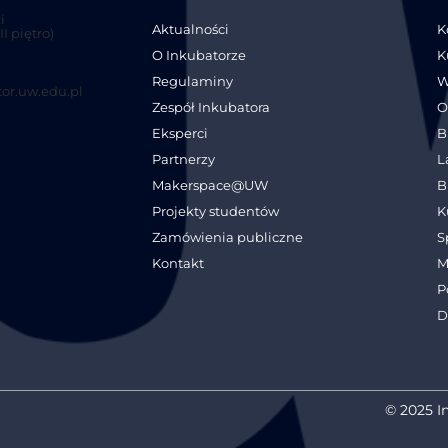
i
Aktualności
K
I piętro)
O Inkubatorze
K
Regulaminy
W
or.uw.edu.pl
Zespół Inkubatora
O
Eksperci
B
Partnerzy
L
Makerspace@UW
B
Projekty studentów
K
Zamówienia publiczne
S
Kontakt
M
P
D
© 2025 I