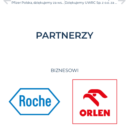
Pfizer Polska, dziękujemy za współpracę przy 14. edycji BraveCamp!
Dziękujemy UWRC Sp. z o.o. za wsparcie 14. edycji Akademii Przedsiębiorczości BraveCamp!
PARTNERZY
BIZNESOWI