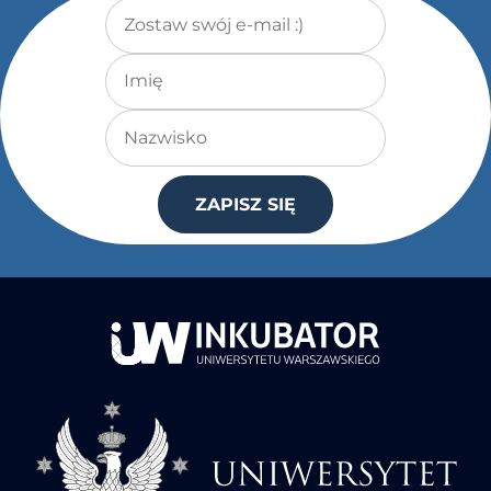
Adres e-mail
*
Imię
Nazwisko
ZAPISZ SIĘ