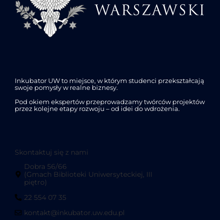
Inkubator UW to miejsce, w którym studenci przekształcają
swoje pomysły w realne biznesy.
Pod okiem ekspertów przeprowadzamy twórców projektów
przez kolejne etapy rozwoju – od idei do wdrożenia.
Skontaktuj się z nami
Dobra 56/66
(Gmach Biblioteki Uniwersyteckiej, III
piętro)
22 554 07 35
kontakt@inkubator.uw.edu.pl