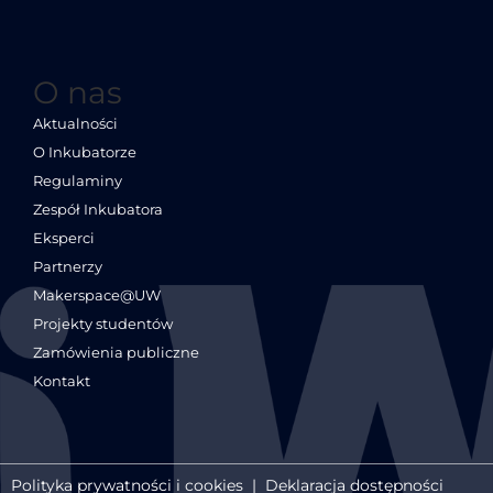
O nas
Aktualności
O Inkubatorze
Regulaminy
Zespół Inkubatora
Eksperci
Partnerzy
Makerspace@UW
Projekty studentów
Zamówienia publiczne
Kontakt
Polityka prywatności i cookies
|
Deklaracja dostępności