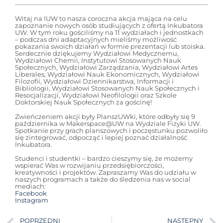
Witaj na IUW to nasza coroczna akcja mająca na celu
zapoznanie nowych osób studiujących z ofertą Inkubatora
UW. W tym roku gościliśmy na 11 wydziałach i jednostkach
– podczas dni adaptacyjnych mieliśmy możliwość
pokazania swoich działań w formie prezentacji lub stoiska.
Serdecznie dziękujemy Wydziałowi Medycznemu,
Wydziałowi Chemii, Instytutowi Stosowanych Nauk
Społecznych, Wydziałowi Zarządzania, Wydziałowi Artes
Liberales, Wydziałowi Nauk Ekonomicznych, Wydziałowi
Filozofii, Wydziałowi Dziennikarstwa, Informacji i
Bibliologii, Wydziałowi Stosowanych Nauk Społecznych i
Resocjalizacji, Wydziałowi Neofilologii oraz Szkole
Doktorskiej Nauk Społecznych za gościnę!
Zwieńczeniem akcji były PlanszUWki, które odbyły się 9
października w Makerspace@UW na Wydziale Fizyki UW.
Spotkanie przy grach planszowych i poczęstunku pozwoliło
się zintegrować, odpocząć i lepiej poznać działalność
Inkubatora.
Studenci i studentki – bardzo cieszymy się, że możemy
wspierać Was w rozwijaniu przedsiębiorczości,
kreatywności i projektów. Zapraszamy Was do udziału w
naszych programach a także do śledzenia nas w social
mediach:
Facebook
Instagram
POPRZEDNI
NASTĘPNY