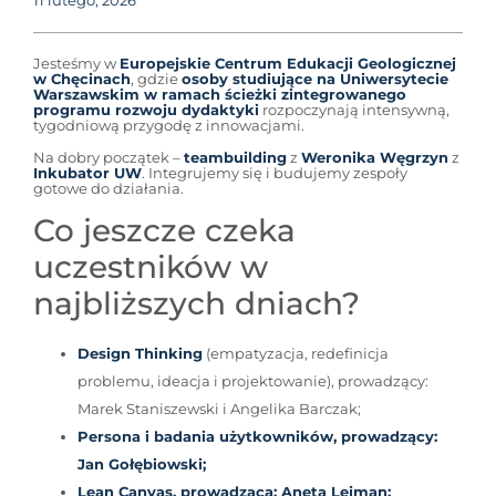
11 lutego, 2026
Jesteśmy w
Europejskie Centrum Edukacji Geologicznej
w Chęcinach
, gdzie
osoby studiujące na Uniwersytecie
Warszawskim w ramach ścieżki zintegrowanego
programu rozwoju dydaktyki
rozpoczynają intensywną,
tygodniową przygodę z innowacjami.
Na dobry początek –
teambuilding
z
Weronika Węgrzyn
z
Inkubator UW
. Integrujemy się i budujemy zespoły
gotowe do działania.
Co jeszcze czeka
uczestników w
najbliższych dniach?
Design Thinking
(empatyzacja, redefinicja
problemu, ideacja i projektowanie), prowadzący:
Marek Staniszewski i Angelika Barczak;
Persona i badania użytkowników, prowadzący:
Jan Gołębiowski;
Lean Canvas, prowadząca: Aneta Lejman;