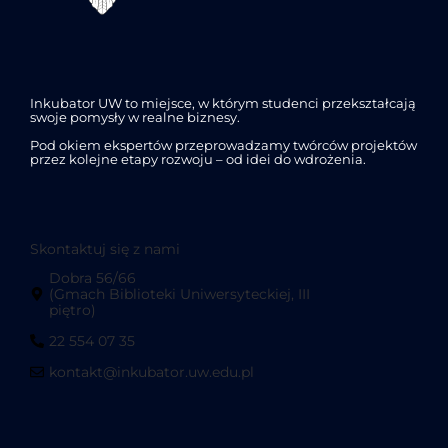
Inkubator UW to miejsce, w którym studenci przekształcają
swoje pomysły w realne biznesy.
Pod okiem ekspertów przeprowadzamy twórców projektów
przez kolejne etapy rozwoju – od idei do wdrożenia.
Skontaktuj się z nami
Dobra 56/66
(Gmach Biblioteki Uniwersyteckiej, III
piętro)
22 554 07 35
kontakt@inkubator.uw.edu.pl