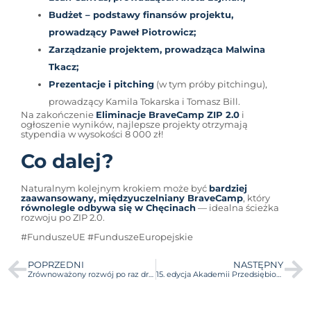
Budżet – podstawy finansów projektu,
prowadzący Paweł Piotrowicz;
Zarządzanie projektem, prowadząca Malwina
Tkacz;
Prezentacje i pitching
(w tym próby pitchingu),
prowadzący Kamila Tokarska i Tomasz Bill.
Na zakończenie
Eliminacje BraveCamp ZIP 2.0
i
ogłoszenie wyników, najlepsze projekty otrzymają
stypendia w wysokości 8 000 zł!
Co dalej?
Naturalnym kolejnym krokiem może być
bardziej
zaawansowany, międzyuczelniany BraveCamp
, który
równolegle odbywa się w Chęcinach
— idealna ścieżka
rozwoju po ZIP 2.0.
#FunduszeUE #FunduszeEuropejskie
POPRZEDNI
NASTĘPNY
Zrównoważony rozwój po raz drugi na BraveCamp – Stanisław Barański i ORLEN wspierają 15. edycję!
15. edycja Akademii Przedsiębiorczości BraveCamp rozpoczęta – wpływ, który działa i zasięg, który niesie!