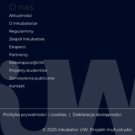
O nas
Aktualności
O Inkubatorze
Regulaminy
Zespół Inkubatora
Eksperci
Partnerzy
Makerspace@UW
Projekty studentów
Zamówienia publiczne
Kontakt
Polityka prywatności i cookies
|
Deklaracja dostępności
© 2025 Inkubator UW. Projekt mufu.studio