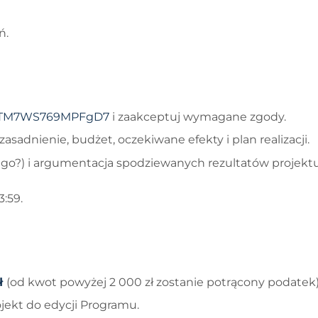
ń.
ySaTM7WS769MPFgD7
i zaakceptuj wymagane zgody.
zasadnienie, budżet, oczekiwane efekty i plan realizacji.
zego?) i argumentacja spodziewanych rezultatów projekt
3:59.
zł
(od kwot powyżej 2 000 zł zostanie potrącony podatek)
ekt do edycji Programu.