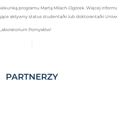
piekunką programu Martą Milach-Ogórek. Więcej informacj
ające aktywny status studenta/ki lub doktoranta/ki Uni
 z Laboratorium Pomysłów!
PARTNERZY