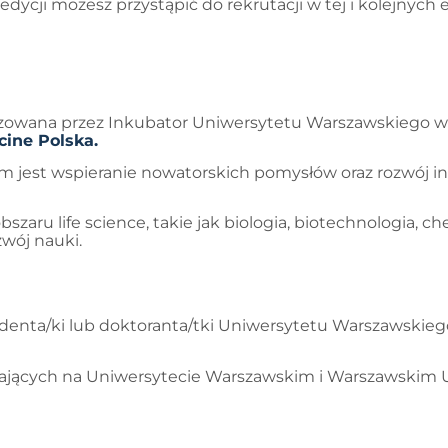
edycji możesz przystąpić do rekrutacji w tej i kolejnyc
izowana przez Inkubator Uniwersytetu Warszawskiego we
ine Polska.
m jest wspieranie nowatorskich pomysłów oraz rozwój i
aru life science, takie jak biologia, biotechnologia, c
zwój nauki.
denta/ki lub doktoranta/tki Uniwersytetu Warszawskieg
iałających na Uniwersytecie Warszawskim i Warszawski