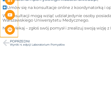
Umów się na konsultacje online z koordynatorką i o
W konsultacji mogą wziąć udział jedynie osoby posiad
Warszawskiego Uniwersytetu Medycznego.
Nie zwlekaj – zgłoś swój pomysł i zrealizuj swoją wizję
POPRZEDNI
Wyniki 4. edycji Laboratorium Pomysłów