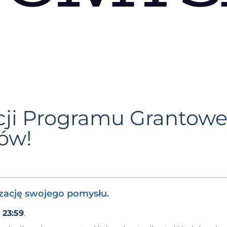
cji Programu Grantow
ów!
izację swojego pomysłu.
 23:59
.