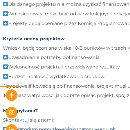
Dla danego projektu nie można uzyskać finansowani
Wnioskodawca może brać udział w kolejnych edycjach
Projekty będą oceniane przez Komisję Programową
Kryteria oceny projektów
Wnioski będą oceniane w skali 0-3 punktów w trzech k
Uzasadnienie potrzeby dofinansowania.
Wykonalność projektu i przewidywane rezultaty.
Budżet i realność wydatkowania środków.
Aby zakwalifikować się do finansowania, projekt musi
Jeśli masz wątpliwości jak dobrze opisać projekt,
spójrz
Masz pytania?
Skontaktuj się z nami:
laboratorium.pomyslow@inkubator.uw.edu.pl
;