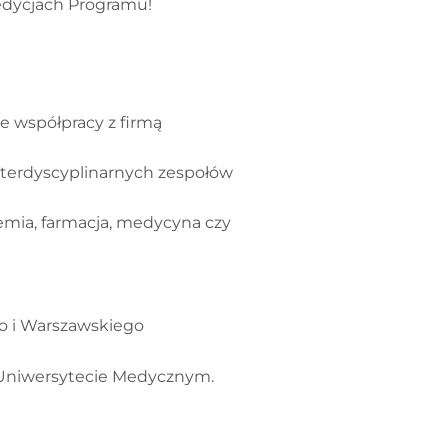
h edycjach Programu!
 współpracy z firmą
nterdyscyplinarnych zespołów
hemia, farmacja, medycyna czy
o i Warszawskiego
m Uniwersytecie Medycznym.