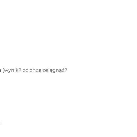
u (wynik? co chcę osiągnąć?
.