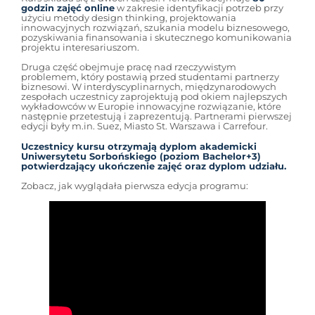
godzin zajęć online
w zakresie identyfikacji potrzeb przy
użyciu metody design thinking, projektowania
innowacyjnych rozwiązań, szukania modelu biznesowego,
pozyskiwania finansowania i skutecznego komunikowania
projektu interesariuszom.
Druga część obejmuje pracę nad rzeczywistym
problemem, który postawią przed studentami partnerzy
biznesowi. W interdyscyplinarnych, międzynarodowych
zespołach uczestnicy zaprojektują pod okiem najlepszych
wykładowców w Europie innowacyjne rozwiązanie, które
następnie przetestują i zaprezentują. Partnerami pierwszej
edycji były m.in. Suez, Miasto St. Warszawa i Carrefour.
Uczestnicy kursu otrzymają dyplom akademicki
Uniwersytetu Sorbońskiego (poziom Bachelor+3)
potwierdzający ukończenie zajęć oraz dyplom udziału.
Zobacz, jak wyglądała pierwsza edycja programu: