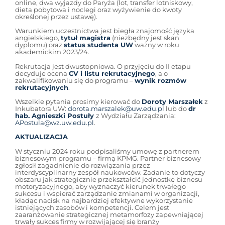
online, dwa wyjazdy do Paryża (lot, transfer lotniskowy,
dieta pobytowa i noclegi oraz wyżywienie do kwoty
określonej przez ustawę).
Warunkiem uczestnictwa jest biegła znajomość języka
angielskiego,
tytuł magistra
(niezbędny jest skan
dyplomu) oraz
status studenta UW
ważny w roku
akademickim 2023/24.
Rekrutacja jest dwustopniowa. O przyjęciu do II etapu
decyduje ocena
CV i listu rekrutacyjnego
, a o
zakwalifikowaniu się do programu –
wynik rozmów
rekrutacyjnych
.
Wszelkie pytania prosimy kierować do
Doroty Marszałek
z
Inkubatora UW:
dorota.marszalek@uw.edu.pl
lub do
dr
hab. Agnieszki Postuły
z Wydziału Zarządzania:
APostula@wz.uw.edu.pl
.
AKTUALIZACJA
W styczniu 2024 roku podpisaliśmy umowę z partnerem
biznesowym programu – firmą KPMG. Partner biznesowy
zgłosił zagadnienie do rozwiązania przez
interdyscyplinarny zespół naukowców. Zadanie to dotyczy
obszaru jak strategicznie przekształcić jednostkę biznesu
motoryzacyjnego, aby wyznaczyć kierunek trwałego
sukcesu i wspierać zarządzanie zmianami w organizacji,
kładąc nacisk na najbardziej efektywne wykorzystanie
istniejących zasobów i kompetencji. Celem jest
zaaranżowanie strategicznej metamorfozy zapewniającej
trwały sukces firmy w rozwijającej się branży