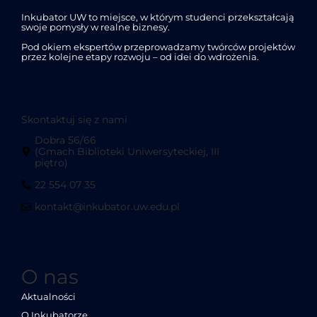
Inkubator UW to miejsce, w którym studenci przekształcają
swoje pomysły w realne biznesy.
Pod okiem ekspertów przeprowadzamy twórców projektów
przez kolejne etapy rozwoju – od idei do wdrożenia.
Skontaktuj się z nami
Dobra 56/66
(Gmach Biblioteki Uniwersyteckiej, III
piętro)
22 554 07 35
kontakt@inkubator.uw.edu.pl
O nas
Aktualności
O Inkubatorze