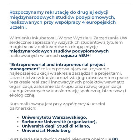
Rozpoczynamy rekrutację do drugiej edycji
międzynarodowych studiów podyplomowych,
realizowanych przy współpracy 4 europejskich
uczelni.
W imieniu Inkubatora UW oraz Wydziału Zarządzania UW
serdecznie zapraszamy wszystkich studentów z tytułem
magistra oraz doktorantów na drugą edycję
międzynarodowych studiów podyplomowych
realizowanych w ramach
sojuszu 4EU+
!
“Entrepreneurial and intrapreneurial project
management”
to kurs pozwalający na uzyskanie
najlepszej edukacji w zakresie zarządzania projektami.
Uczestnictwo w kursie umożliwia jego absolwentom pracę
w zakresie realizacji innowacyjnych projektów wewnątrz
organizacji, założenie start-upu oraz rozwój organizacji
zaangażowanych w transformację społeczną, biznesową i
ekologiczną.
Kurs realizowany jest przy współpracy 4 uczelni
partnerskich:
Uniwersytetu Warszawskiego,
Sorbonne Université (organizator),
Università degli Studi di Milano,
Universitat Heidelberg
.
Kurs składa się z dwóch części. Pierwsza obejmuje
80