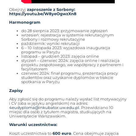
Obejrzyj
zaproszenie z Sorbony:
https://youtu.be/W8yeOgwzXn8
Harmonogram
do 28 sierpnia 2023: przyjmowanie zgłoszeń
wrzesień: rejestracja w systemie rekrutacyjnym
Sorbony i rozmowy rekrutacyjne
październik: wyniki rekrutacji
6 – 10 listopada 2023: wyjazdowa inauguracja
programu w Paryżu
listopad – grudzień 2023: zajęcia online
styczeń – czerwiec 2024: zajęcia online i realizacja
projektu zespołowego, we współpracy z partnerem i
facylitatorem
czerwiec 2024: finał programu, prezentacja pracy
studentów oraz uzyskanie dyplomów w trakcie
spotkania w Paryżu
Zapisy
Aby zgłosić się do programu należy wysłać list motywacyjny
i CV (oba w języku angielskim) na adres:
4eudyploma@inkubator.uw.edu.pl
. Przewidziano 10
miejsc dla osób z tytułem magistra, studiujących na
Uniwersytecie Warszawskim.
Warunki uczestnictwa:
Koszt uczestnictwa to
600 euro
. Cena obejmuje zajęcia