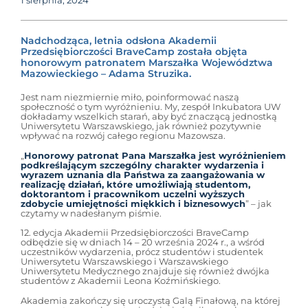
1 sierpnia, 2024
Nadchodząca, letnia odsłona Akademii
Przedsiębiorczości BraveCamp została objęta
honorowym patronatem Marszałka Województwa
Mazowieckiego – Adama Struzika.
Jest nam niezmiernie miło, poinformować naszą
społeczność o tym wyróżnieniu. My, zespół Inkubatora UW
dokładamy wszelkich starań, aby być znaczącą jednostką
Uniwersytetu Warszawskiego, jak również pozytywnie
wpływać na rozwój całego regionu Mazowsza.
„
Honorowy patronat Pana Marszałka jest wyróżnieniem
podkreślającym szczególny charakter wydarzenia i
wyrazem uznania dla Państwa za zaangażowania w
realizację działań, które umożliwiają studentom,
doktorantom i pracownikom uczelni wyższych
zdobycie umiejętności miękkich i biznesowych
” – jak
czytamy w nadesłanym piśmie.
12. edycja Akademii Przedsiębiorczości BraveCamp
odbędzie się w dniach 14 – 20 września 2024 r., a wśród
uczestników wydarzenia, prócz studentów i studentek
Uniwersytetu Warszawskiego i Warszawskiego
Uniwersytetu Medycznego znajduje się również dwójka
studentów z Akademii Leona Koźmińskiego.
Akademia zakończy się uroczystą Galą Finałową, na której