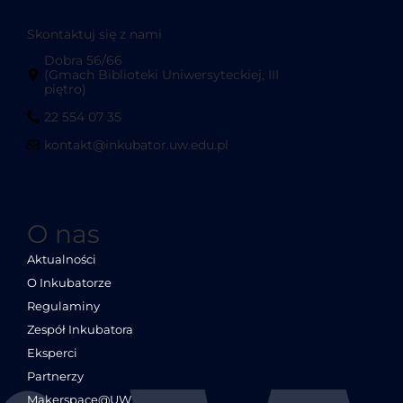
Skontaktuj się z nami
Dobra 56/66
(Gmach Biblioteki Uniwersyteckiej, III
piętro)
22 554 07 35
kontakt@inkubator.uw.edu.pl
O nas
Aktualności
O Inkubatorze
Regulaminy
Zespół Inkubatora
Eksperci
Partnerzy
Makerspace@UW