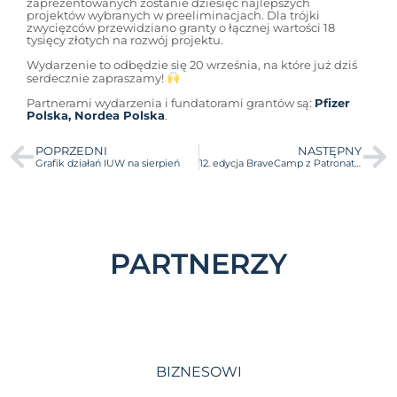
zaprezentowanych zostanie dziesięć najlepszych
projektów wybranych w preeliminacjach. Dla trójki
zwycięzców przewidziano granty o łącznej wartości 18
tysięcy złotych na rozwój projektu.
Wydarzenie to odbędzie się 20 września, na które już dziś
serdecznie zapraszamy!
Partnerami wydarzenia i fundatorami grantów są:
Pfizer
Polska, Nordea Polska
.
POPRZEDNI
NASTĘPNY
Grafik działań IUW na sierpień
12. edycja BraveCamp z Patronatem Honorowym Ministra Nauki i Szkolnictwa Wyższego!
PARTNERZY
BIZNESOWI