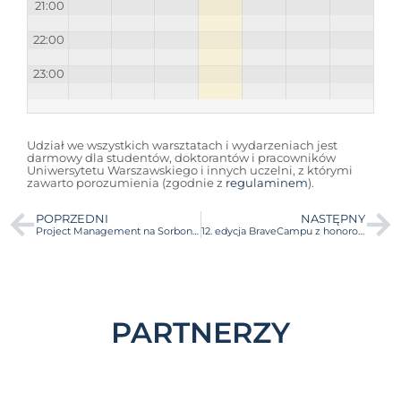
21:00
22:00
23:00
Udział we wszystkich warsztatach i wydarzeniach jest
darmowy dla studentów, doktorantów i pracowników
Uniwersytetu Warszawskiego i innych uczelni, z którymi
zawarto porozumienia (zgodnie z
regulaminem
).
POPRZEDNI
NASTĘPNY
Project Management na Sorbonne Université – rozpocznij studia w ramach sojuszu 4EU+
12. edycja BraveCampu z honorowym patronatem Marszałka Województwa Mazowieckiego!
PARTNERZY