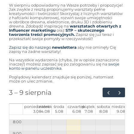
W sierpniu odpowiadamy na Wasze potrzeby i propozycje!
Jak zwykle z resztą proponujemy warsztaty pełne
kreatywności i twórczości! Skorzystaj z licznych warsztatów
z hafciarki komputerowej, rozwiń swoje umiejętności
w obróbce drewna, elektronice, druku 3D i zdobieniu
drewna. Zdobądź inspirację na
warsztatach otwartych z
Influencer marketingu
oraz
STP – skutecznego
tworzenia treści promocyjnych.
Zapisz się już teraz i
przekształć swoje pomysły w rzeczywistość!
Zapisz się do naszego
newslettera
aby nie ominęły Cię
zapisy na żadne warsztaty!
Na wszystkie wydarzenia (chyba, że w opisie zaznaczono
inaczej!) możesz zapisać się po zalogowaniu się na
swoje
konto w panelu uczestnika
.
Poglądowy kalendarz znajduje się poniżej, natomiast
może on ulec zmianie.
3 – 9 sierpnia
poniedziałek
wtorek
środa
czwartek
piątek
sobota
niedziela
3.08
4.08
5.08
6.08
7.08
8.08
9.08
8:00
9:00