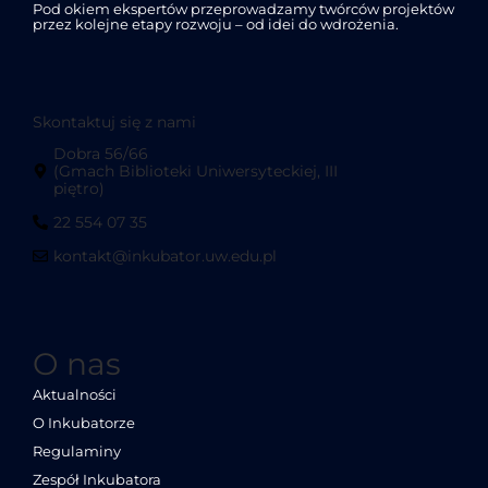
Pod okiem ekspertów przeprowadzamy twórców projektów
przez kolejne etapy rozwoju – od idei do wdrożenia.
Skontaktuj się z nami
Dobra 56/66
(Gmach Biblioteki Uniwersyteckiej, III
piętro)
22 554 07 35
kontakt@inkubator.uw.edu.pl
O nas
Aktualności
O Inkubatorze
Regulaminy
Zespół Inkubatora