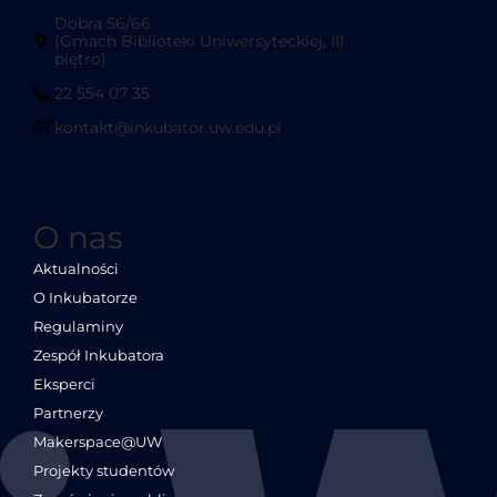
Dobra 56/66
(Gmach Biblioteki Uniwersyteckiej, III
piętro)
22 554 07 35
kontakt@inkubator.uw.edu.pl
O nas
Aktualności
O Inkubatorze
Regulaminy
Zespół Inkubatora
Eksperci
Partnerzy
Makerspace@UW
Projekty studentów