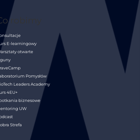
Co robimy
onsultacje
urs E-learningowy
arsztaty otwarte
guny
raveCamp
aboratorium Pomysłów
ioTech Leaders Academy
urs 4EU+
potkania biznesowe
entoring UW
odcast
obra Strefa