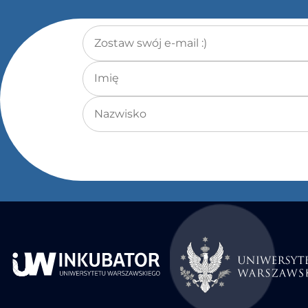
Adres e-mail
*
Imię
Nazwisko