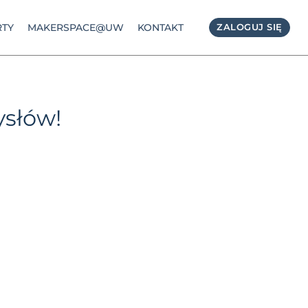
TY
MAKERSPACE@UW
KONTAKT
ZALOGUJ SIĘ
ysłów!