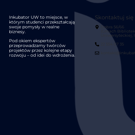
Skontaktuj się
Inkubator UW to miejsce, w
którym studenci przekształcają
swoje pomysły w realne
Dobra 56/66
biznesy.
(Gmach Bibliotek
Uniwersyteckiej, II
Pod okiem ekspertów
22 554 07 35
przeprowadzamy twórców
projektów przez kolejne etapy
kontakt@inkubat
rozwoju – od idei do wdrożenia.