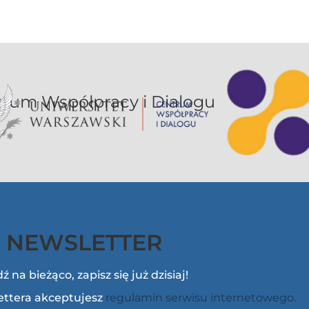
or UW jest sekcją Centrum Współpracy i Dialogu
NEWSLETTER
ź na bieżąco, zapisz się już dzisiaj!
lettera akceptujesz
regulamin serwisu internetowego.