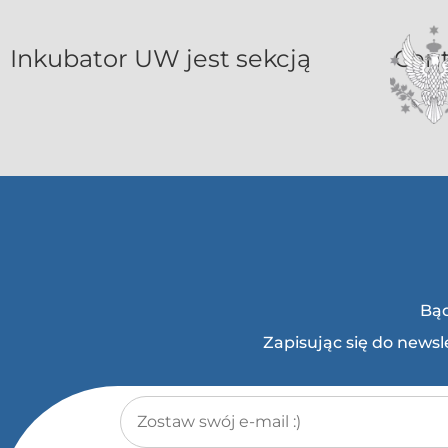
Inkubat
Bąd
Zapisując się do news
Adres e-mail
*