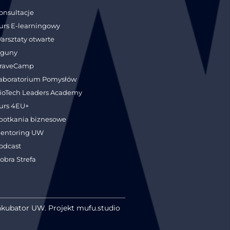
onsultacje
urs E-learningowy
arsztaty otwarte
guny
raveCamp
aboratorium Pomysłów
ioTech Leaders Academy
urs 4EU+
potkania biznesowe
entoring UW
odcast
obra Strefa
nkubator UW. Projekt mufu.studio