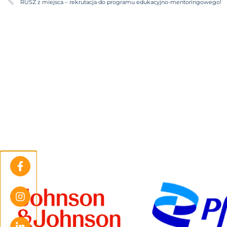
RUSZ z miejsca – rekrutacja do programu edukacyjno-mentoringowego!