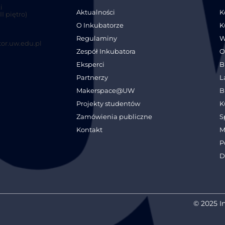
i
Aktualności
K
I piętro)
O Inkubatorze
K
Regulaminy
W
or.uw.edu.pl
Zespół Inkubatora
O
Eksperci
B
Partnerzy
L
Makerspace@UW
B
Projekty studentów
K
Zamówienia publiczne
S
Kontakt
M
P
D
© 2025 I