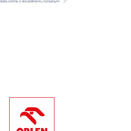
bata online o stwardnieniu rozsianym