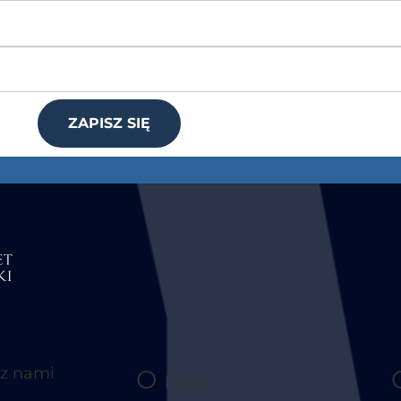
ZAPISZ SIĘ
 z nami
O nas