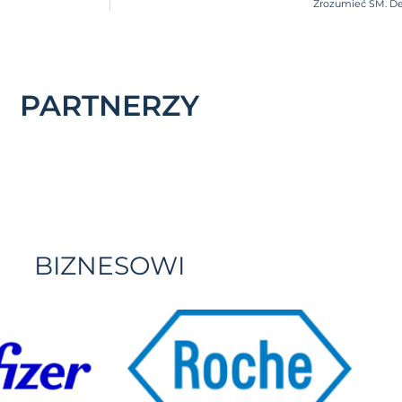
Zrozumieć SM. De
PARTNERZY
BIZNESOWI