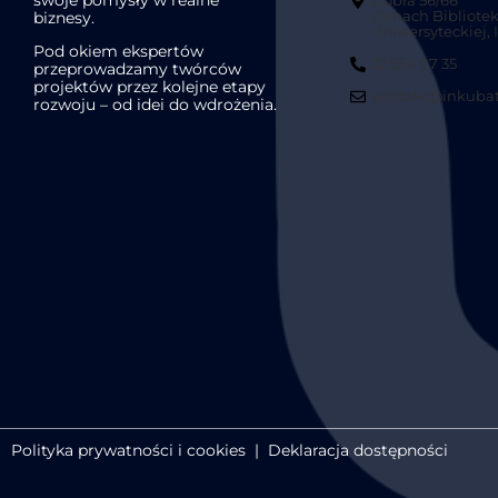
Dobra 56/66
biznesy.
(Gmach Bibliotek
Uniwersyteckiej, II
Pod okiem ekspertów
22 554 07 35
przeprowadzamy twórców
projektów przez kolejne etapy
kontakt@inkubat
rozwoju – od idei do wdrożenia.
Polityka prywatności i cookies
|
Deklaracja dostępności