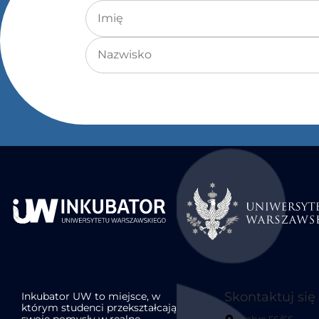
Imię
Nazwisko
Skontaktuj się
Inkubator UW to miejsce, w
którym studenci przekształcają
swoje pomysły w realne