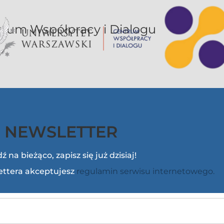
or UW jest sekcją Centrum Współpracy i Dialogu
NEWSLETTER
ź na bieżąco, zapisz się już dzisiaj!
lettera akceptujesz
regulamin serwisu internetowego.