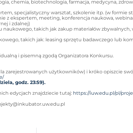
ologia, chemia, biotechnologia, farmacja, medycyna, zdrow
m, specjalistyczny warsztat, szkolenie itp. (w formie stac
anie z ekspertem, meeting, konferencja naukowa, webina
ej i zdalnej)
tu naukowego, takich jak zakup materiałów zbywalnych,
aukowego, takich jak: leasing sprzętu badawczego lub 
idualną i pisemną zgodą Organizatora Konkursu.
dla zarejestrowanych użytkowników) i króko opiszcie swó
e/
iela, godz. 23:59).
ch edycjach znajdziecie tutaj:
https://iuw.edu.pl/pl/pro
rojekty@inkubator.uw.edu.pl