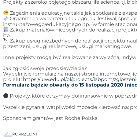
Projekty z szeroko pojętego obszaru life science, tj. bi
Zagadnienia edukacyjne takie jak spotkanie z eksperte
Organizacja wydarzenia takiego jak: festiwal, spotk
instruktażowego/edukacyjnego itp. (w formie stacjonarn
Zakup materiałów niezbędnych do realizacji projek
itp.
🏷 Zakup usług niezbędnych do realizacji projektu n
przestrzeni, usługi reklamowe, usługi marketingowe.
Inne projekty mogą być realizowane za wyraźną, indyw
Jak zgłosić swoje przedsięwzięcie?
Wypełnijcie formularz na naszej stronie internetowej (
projekt:
https://iuw.edu.pl/pl/projects/labpom/zgloszeni
Formularz będzie otwarty do 15 listopada 2020 (niedz
Projekty, które otrzymały dofinansownie w poprzedni
————-
Wszelkie pytania, watpliwości możecie kierować na: p
————-
Sponsorem grantów jest Roche Polska.
POPRZEDNI