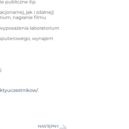
ie publiczne itp.
jonarnej, jak i zdalnej)
rium, nagranie filmu
 wyposażenia laboratorium
komputerowego, wynajem
j
jektyuczestnikow/
NASTĘPNY