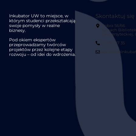
Skontaktuj się
Inkubator UW to miejsce, w
którym studenci przekształcają
swoje pomysły w realne
Dobra 56/66
biznesy.
(Gmach Bibliotek
Uniwersyteckiej, II
Pod okiem ekspertów
22 554 07 35
przeprowadzamy twórców
projektów przez kolejne etapy
kontakt@inkubat
rozwoju – od idei do wdrożenia.