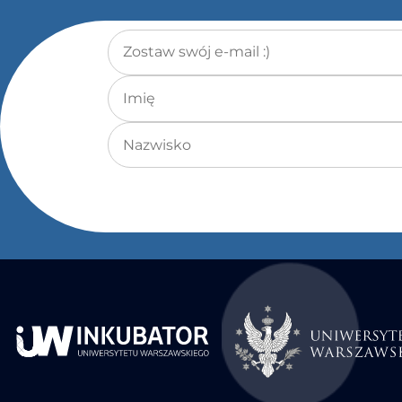
Adres e-mail
*
Imię
Nazwisko