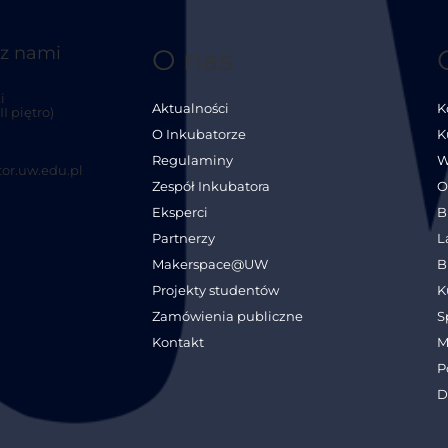
 z nami
O nas
i
Aktualności
K
I piętro)
O Inkubatorze
K
Regulaminy
W
or.uw.edu.pl
Zespół Inkubatora
O
Eksperci
B
Partnerzy
L
Makerspace@UW
B
Projekty studentów
K
Zamówienia publiczne
S
Kontakt
M
P
D