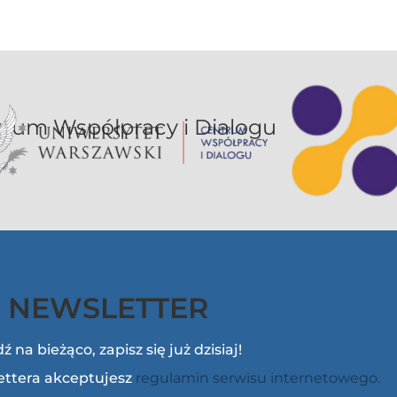
or UW jest sekcją Centrum Współpracy i Dialogu
NEWSLETTER
ź na bieżąco, zapisz się już dzisiaj!
lettera akceptujesz
regulamin serwisu internetowego.