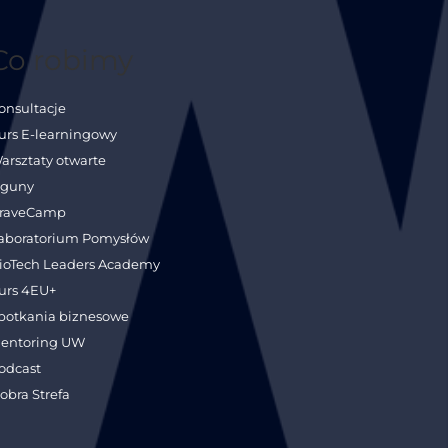
Co robimy
onsultacje
urs E-learningowy
arsztaty otwarte
guny
raveCamp
aboratorium Pomysłów
ioTech Leaders Academy
urs 4EU+
potkania biznesowe
entoring UW
odcast
obra Strefa