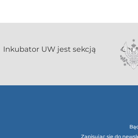
Inkubat
Bąd
Zapisując się do news