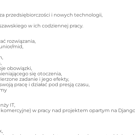
a przedsiębiorczości i nowych technologii,
awskiego w ich codziennej pracy.
ć rozwiązania,
unior/mid,
m,
,
je obowiązki,
eniającego się otoczenia,
rzone zadanie i jego efekty,
woją pracę i działać pod presją czasu,
emy
nży IT,
komercyjne) w pracy nad projektem opartym na Django
k,