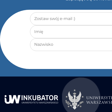
Adres e-mail
*
Imię
Nazwisko