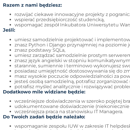
Razem z nami będziesz:
rozwijać ciekawe innowacyjne projekty z pogranicz
wspierać przedsiębiorczość studencką,
wspomagać zespół Inkubatora Uniwersytetu Warsz
Jeśli:
umiesz samodzielnie projektować i implementowa
znasz Python i Django przynajmniej na poziomie j
znasz podstawy SQLa,
umiesz zarządzać samodzielnie prostym serwere
znasz język angielski w stopniu komunikatywnym
starannie, sumiennie i terminowo wykonujesz swo
posiadasz umiejętność dostosowywania się do zmi
masz wysokie poczucie odpowiedzialności za powie
jesteś osobą samodzielną, potrafisz zorganizować s
potrafisz myśleć analitycznie i rozwiązywać probl
Dodatkowo mile widziane będzie:
wcześniejsze doświadczenia w szeroko pojętej bra
udokumentowane doświadczenie (niekoniecznie 
wcześniejsza praca na stanowisku IT Managera.
Do Twoich zadań będzie należało:
wspomaganie zespołu IUW w zakresie IT helpdes