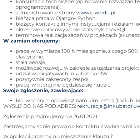
konsultacje techniczne (opiniowanie rozwiązań te
oprogramowania),
administrowanie strony
www.iuw.edu.pl
,
bieżąca praca w Django- Python,
bieżący kontakt z innymi instytucjami i działami
okresowe opracowywanie statystyk z MySQL,
terminowa realizacja zadań w projektach (skutecz
W zamian oferujemy:
pracę w wymiarze 100 h miesięcznie, z czego 50% 
elastycznie,
stałą pensję,
możliwość rozwoju w zakresie zarządzania projekt
udział w inicjatywach Inkubatora UW,
pozytywnie zakręcony zespół,
pracę, w której nie będziesz się nudzić!
Swoje zgłoszenie, zawierające:
bio, w którym opowiesz nam kim jesteś (CV lub in
WYŚLIJ DO NAS POD ADRES:
rekrutacja@inkubator.uw
Zgłoszenia przyjmujemy do 26.01.2021 r.
Zastrzegamy sobie prawo do kontaktu z wybranymi k
W aplikacji prosimy o umieszczenie klauzuli: