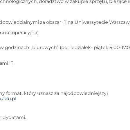
chnologicznych, doradztwo w zakupie sprzętu, bieżące in
 odpowiedzialnymi za obszar IT na Uniwersytecie Warszaw
ność operacyjna).
w godzinach „biurowych” (poniedziałek- piątek 9:00-17:0
ami IT,
ny format, który uznasz za najodpowiedniejszy)
.edu.pl
andydatami.