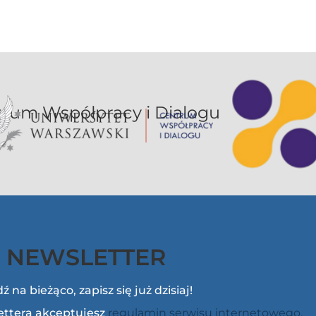
or UW jest sekcją Centrum Współpracy i Dialogu
NEWSLETTER
ź na bieżąco, zapisz się już dzisiaj!
lettera akceptujesz
regulamin serwisu internetowego.